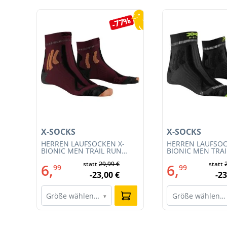
Produktgalerie überspringen
0%
-77%
X-SOCKS
X-SOCKS
3S
HERREN LAUFSOCKEN X-
HERREN LAUFSOC
BIONIC MEN TRAIL RUN
BIONIC MEN TRA
ENERGY 4.0 (XS-RS13S23M-
ENERGY 4.0 (RS1
€
statt
29,99 €
statt
R019)
011)
6,
6,
99
99
€
-23,00 €
-23
Größe wählen…
Größe wählen…
▾