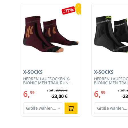
Produktgalerie überspringen
0%
-77%
X-SOCKS
X-SOCKS
HERREN LAUFSOCKEN X-
HERREN LAUFSOC
54)
BIONIC MEN TRAIL RUN
BIONIC MEN TRA
ENERGY 4.0 (XS-RS13S23M-
ENERGY 4.0 (RS1
€
statt
29,99 €
statt
R019)
011)
6,
6,
99
99
€
-23,00 €
-23
Größe wählen…
Größe wählen…
▾