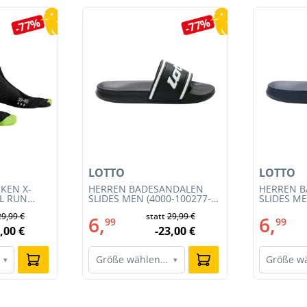
-77%
-77%
LOTTO
LOTTO
KEN X-
HERREN BADESANDALEN
HERREN 
IL RUN
SLIDES MEN (4000-100277-
SLIDES ME
3S23MB-
002)
001)
29,99 €
statt
29,99 €
6,
6,
99
99
,00 €
-23,00 €
Größe wählen…
Größe w
▾
▾