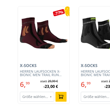
Produktgalerie überspringen
5%
-77%
X-SOCKS
X-SOCKS
T
HERREN LAUFSOCKEN X-
HERREN LAUFSOC
CE
BIONIC MEN TRAIL RUN
BIONIC MEN TRA
ENERGY 4.0 (XS-RS13S23M-
ENERGY 4.0 (RS1
statt
29,99 €
statt
R019)
011)
6,
6,
99
99
-23,00 €
-23
Größe wählen…
Größe wählen…
▾