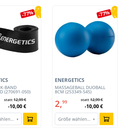
-77%
-77%
ICS
ENERGETICS
EN
IK-BAND
MASSAGEBALL DUOBALL
MA
 (270691-050)
8CM (253349-545)
545
statt
12,99 €
statt
12,99 €
2,
1
99
-10,00 €
-10,00 €
ählen…
Größe wählen…
G
▾
▾