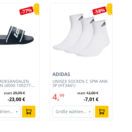
-77%
-58%
ADIDAS
AD
BADESANDALEN
UNISEX SOCKEN C SPW ANK
DA
N (4000-100277-
3P (HT3441)
(JS
statt
29,99 €
statt
12,00 €
4,
6
99
-23,00 €
-7,01 €
ählen…
Größe wählen…
G
▾
▾