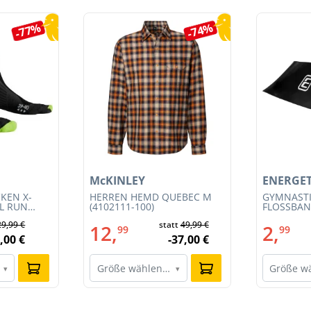
-77%
-74%
McKINLEY
ENERGET
KEN X-
HERREN HEMD QUEBEC M
GYMNAST
IL RUN
(4102111-100)
FLOSSBAND
3S23MB-
29,99 €
statt
49,99 €
12,
2,
99
99
,00 €
-37,00 €
Größe wählen…
Größe w
▾
▾