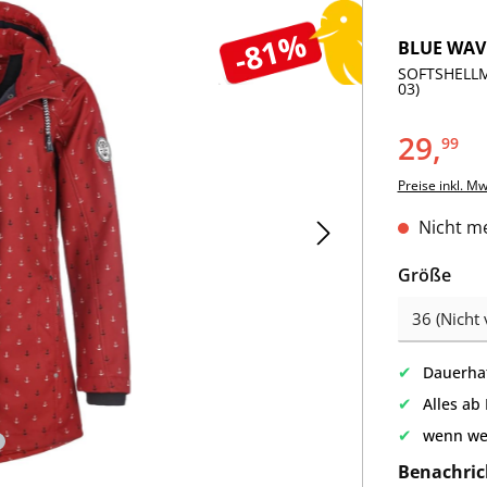
-81%
BLUE WAV
SOFTSHELLM
03)
29,
99
Preise inkl. M
Nicht me
aus
Größe
✔
Dauerhaf
✔
Alles ab
✔
wenn we
Benachric