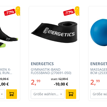
-77%
-77%
ENERGETICS
ENERGET
KEN X-
GYMNASTIK-BAND
MASSAGEB
IL RUN
FLOSSBAND (270691-050)
8CM (2533
3S23MB-
29,99 €
statt
12,99 €
2,
2,
99
99
,00 €
-10,00 €
Größe wählen…
Größe w
▾
▾