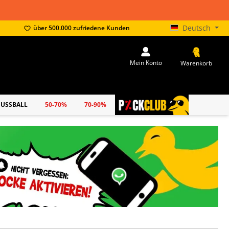
Deutsch
über 500.000 zufriedene Kunden
Mein Konto
Warenkorb
FUSSBALL
50-70%
70-90%
PICKCLUB