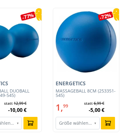
-77%
-72%
ICS
ENERGETICS
EN
ALL DUOBALL
MASSAGEBALL 8CM (253351-
TR
49-545)
545)
SET
statt
12,99 €
statt
6,99 €
1,
4
99
-10,00 €
-5,00 €
ählen…
Größe wählen…
G
▾
▾