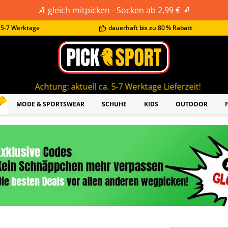
🧦 gleich mitpicken - Socken ab 2,99 € 🧦
t 5-7 Werktage
dauerhaft bis zu 80 % Rabatt
g: aktuell ca. 5-7 Werktage Lieferzeit!
MODE & SPORTSWEAR
SCHUHE
KIDS
OUTDOOR