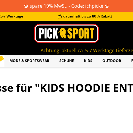
💲 spare 19% MwSt. - Code: ichpicke 💲
t 5-7 Werktage
dauerhaft bis zu 80 % Rabatt
Achtung: aktuell ca. 5-7 Werktage Lieferzeit!
MODE & SPORTSWEAR
SCHUHE
KIDS
OUTDOOR
sse für "KIDS HOODIE EN