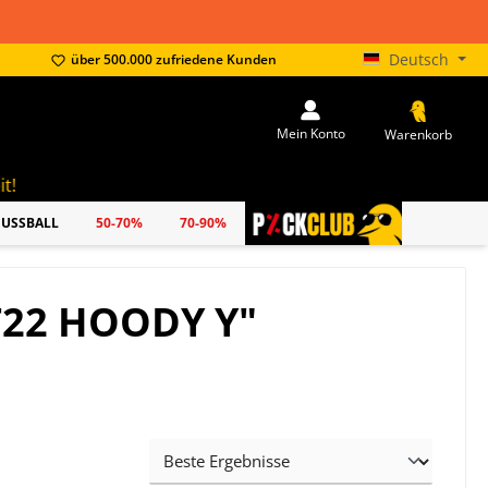
Deutsch
über 500.000 zufriedene Kunden
Mein Konto
Warenkorb
FUSSBALL
50-70%
70-90%
PICKCLUB
T22 HOODY Y"