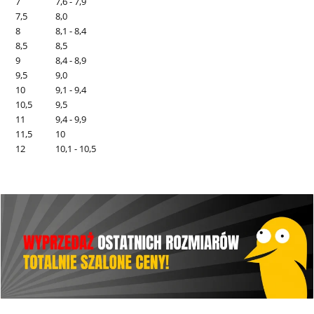
7
7,6 - 7,9
7,5
8,0
8
8,1 - 8,4
8,5
8,5
9
8,4 - 8,9
9,5
9,0
10
9,1 - 9,4
10,5
9,5
11
9,4 - 9,9
11,5
10
12
10,1 - 10,5