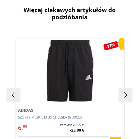
Więcej ciekawych artykułów do
podzióbania
Pomiń galerię produktów
-77%
ADIDAS
SZORTY MĘSKIE M 3S CHELSEA (GL0022)
zamiast
29,99 €
6,
99
-23,00 €