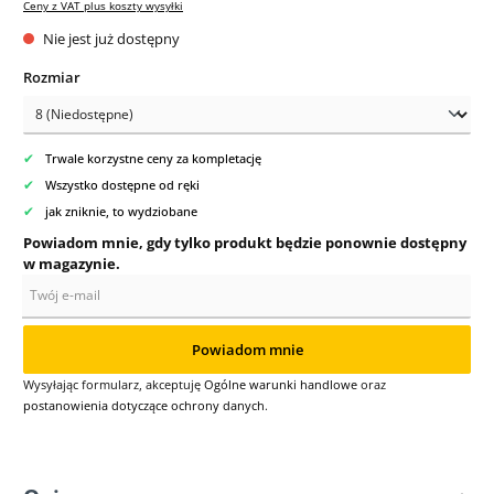
Ceny z VAT plus koszty wysyłki
Nie jest już dostępny
Wybierz
Rozmiar
✔
Trwale korzystne ceny za kompletację
✔
Wszystko dostępne od ręki
✔
jak zniknie, to wydziobane
Powiadom mnie, gdy tylko produkt będzie ponownie dostępny
w magazynie.
Twój e-mail
Powiadom mnie
Wysyłając formularz, akceptuję
Ogólne warunki handlowe
oraz
postanowienia dotyczące ochrony danych
.