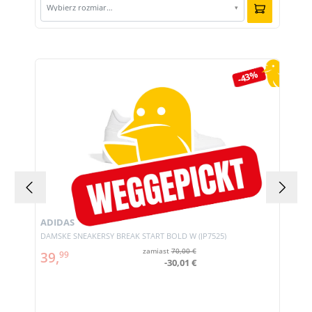
Wybierz rozmiar…
▾
Pomiń galerię produktów
-43%
ADIDAS
DAMSKE SNEAKERSY BREAK START BOLD W (JP7525)
zamiast
70,00 €
39,
99
-30,01 €