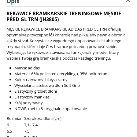
Opis
RĘKAWICE BRAMKARSKIE TRENINGOWE MĘSKIE
PRED GL TRN (JH3805)
MĘSKIE RĘKAWICE BRAMKARSKIE ADIDAS PRED GL TRN oferują
optymalną przyczepność i kontrolę nad piłką, aby pewnie obronić
każdy strzał. Korzystasz z wygodnego dopasowania i stabilnego
trzymania, które daje Ci w bramce potrzebną pewność siebie.
Wybierając te rękawice, stawiasz na funkcjonalny model, który
wspiera Twoją grę bramkarską podczas każdego treningu.
Marka: adidas
Materiał: 65% poliester z recyklingu, 35% poliuretan
Kolor: czerwony, biały, czarny
Wyściełana lateksowa dłoń Soft Grip
Elastyczny grzbiet dłoni
Elastyczny mankiet
Krój pozytywny
NOWE, metka & oryginalne opakowanie
Rozmiar
Szerokość dłoni (cm)
6
7,1 - 7,4
6,5
7,5