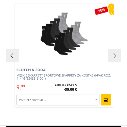
Pomiń galerię produktów
-75%
SCOTCH & SODA
MĘSKIE SKARPETY SPORTOWE SKARPETY ZA KOSTKĘ 6-PAK ROZ.
41–46 (SS43513-001)
zamiast
39,99 €
9,
99
-30,00 €
Wybierz rozmiar…
▾