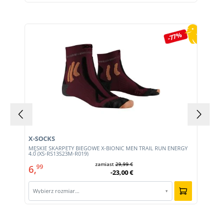
Pomiń galerię produktów
-77%
X-SOCKS
MĘSKIE SKARPETY BIEGOWE X-BIONIC MEN TRAIL RUN ENERGY
4.0 (XS-RS13S23M-R019)
zamiast
29,99 €
6,
99
-23,00 €
Wybierz rozmiar…
▾