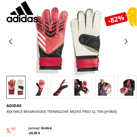
Pomiń galerię zdjęć
-82%
ADIDAS
RĘKAWICE BRAMKARSKIE TRENINGOWE MĘSKIE PRED GL TRN (JH3805)
zamiast
30,00 €
5,
55
-24,45 €