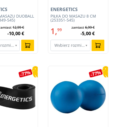
ICS
ENERGETICS
EN
 MASAŻU DUOBALL
PIŁKA DO MASAŻU 8 CM
SP
349-545)
(253351-545)
ZE
050
zamiast
12,99 €
zamiast
6,99 €
1,
4
99
-10,00 €
-5,00 €
 rozmiar…
Wybierz rozmiar…
W
▾
▾
-77%
-77%