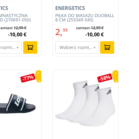
ICS
ENERGETICS
EN
IMNASTYCZNA
PIŁKA DO MASAŻU DUOBALL
PI
 (270691-050)
8 CM (253349-545)
(25
zamiast
12,99 €
zamiast
12,99 €
2,
1
99
-10,00 €
-10,00 €
 rozmiar…
Wybierz rozmiar…
W
▾
▾
-77%
-58%