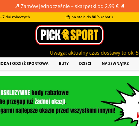
🧦 Zamów jednocześnie – skarpetki od 2,99 € 🧦
–7 dni roboczych
na stałe do 80 % rabatu
Uwaga: aktualny czas dostawy to ok. 5-7 dni roboczych
ODA I ODZIEŻ SPORTOWA
BUTY
DZIECI
NA ZEWNĄTRZ