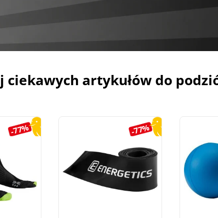
j ciekawych artykułów do podzi
-77%
-77%