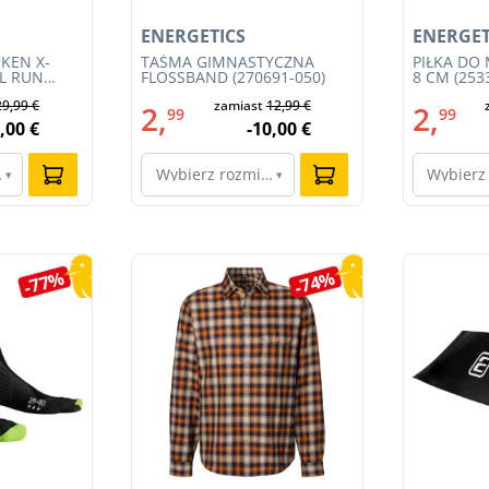
ENERGETICS
ENERGET
KEN X-
TAŚMA GIMNASTYCZNA
PIŁKA DO
IL RUN
FLOSSBAND (270691-050)
8 CM (253
3S23MB-
29,99 €
zamiast
12,99 €
2,
2,
99
99
,00 €
-10,00 €
ar…
Wybierz rozmiar…
Wybierz
▾
▾
-77%
-74%