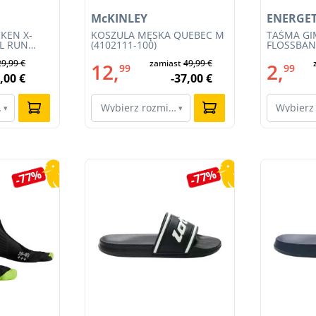
McKINLEY
ENERGET
KEN X-
KOSZULA MĘSKA QUEBEC M
TAŚMA G
IL RUN
(4102111-100)
FLOSSBAND
3S23MB-
29,99 €
zamiast
49,99 €
12,
2,
99
99
,00 €
-37,00 €
ar…
Wybierz rozmiar…
Wybierz
▾
▾
-77%
-77%