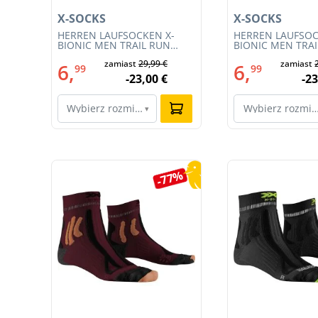
X-SOCKS
X-SOCKS
 M
HERREN LAUFSOCKEN X-
HERREN LAUFSOC
BIONIC MEN TRAIL RUN
BIONIC MEN TRA
ENERGY 4.0 (XS-RS13S23M-
ENERGY 4.0 (RS1
€
zamiast
29,99 €
zamiast
R019)
011)
6,
6,
99
99
€
-23,00 €
-23
Wybierz rozmiar…
Wybierz rozmi
▾
Pomiń galerię produktów
0%
-77%