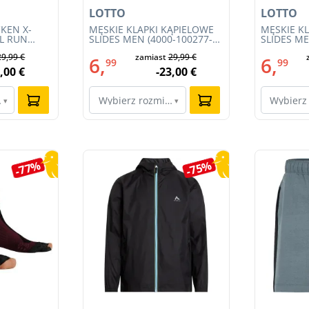
LOTTO
LOTTO
KEN X-
MĘSKIE KLAPKI KĄPIELOWE
MĘSKIE K
IL RUN
SLIDES MEN (4000-100277-
SLIDES ME
3S23MB-
002)
001)
29,99 €
zamiast
29,99 €
6,
6,
99
99
,00 €
-23,00 €
ar…
Wybierz rozmiar…
Wybierz
▾
▾
-77%
-75%