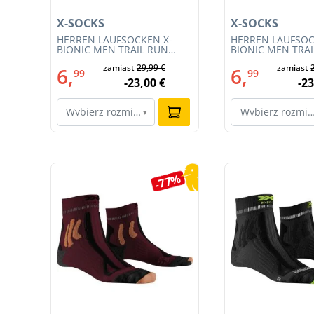
X-SOCKS
X-SOCKS
HERREN LAUFSOCKEN X-
HERREN LAUFSOC
W
BIONIC MEN TRAIL RUN
BIONIC MEN TRA
ENERGY 4.0 (XS-RS13S23M-
ENERGY 4.0 (RS1
zamiast
29,99 €
zamiast
R019)
011)
6,
6,
99
99
-23,00 €
-23
Wybierz rozmiar…
Wybierz rozmi
▾
Pomiń galerię produktów
0%
-77%