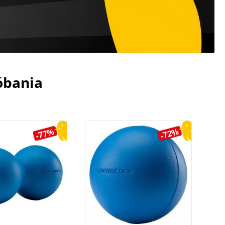
óbania
-77%
-72%