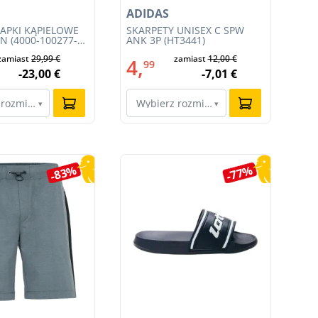
ADIDAS
AD
LAPKI KĄPIELOWE
SKARPETY UNISEX C SPW
DA
N (4000-100277-
ANK 3P (HT3441)
AQ
zamiast
29,99 €
zamiast
12,00 €
4,
6
99
-23,00 €
-7,01 €
 rozmiar…
Wybierz rozmiar…
W
▾
▾
-83%
-77%