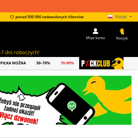
Polski
ponad 500 000 zadowolonych klientów
Moje konto
Koszyk
!
PIŁKA NOŻNA
50–70%
70-90%
PICKCLUB