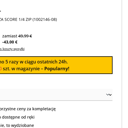
T
 SCORE 1/4 ZIP (1002146-08)
zamiast
49,99 €
-43,00 €
s koszty wysyłki
no
5
razy w ciągu ostatnich 24h.
0
szt. w magazynie –
Popularny!
orzystne ceny za kompletację
 dostępne od ręki
nie, to wydziobane