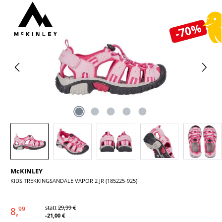
Bildergalerie überspringen
-70%
McKINLEY
KIDS TREKKINGSANDALE VAPOR 2 JR (185225-925)
statt
29,99 €
8,
99
-21,00 €