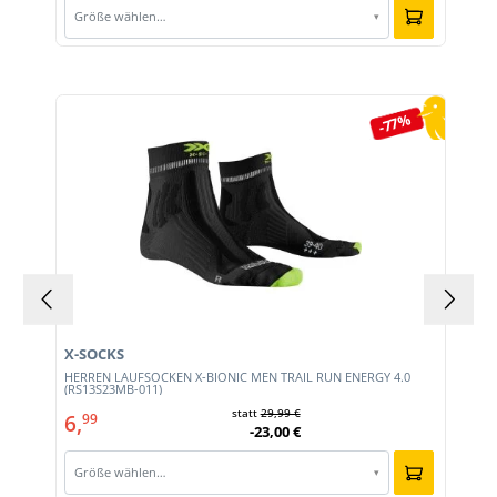
Größe wählen…
▾
Produktgalerie überspringen
-77%
X-SOCKS
HERREN LAUFSOCKEN X-BIONIC MEN TRAIL RUN ENERGY 4.0
0)
(RS13S23MB-011)
statt
29,99 €
6,
99
-23,00 €
Größe wählen…
▾