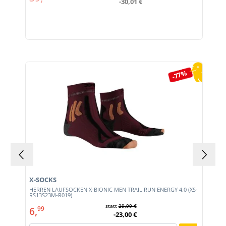
-30,01 €
Produktgalerie überspringen
-77%
X-SOCKS
HERREN LAUFSOCKEN X-BIONIC MEN TRAIL RUN ENERGY 4.0 (XS-
RS13S23M-R019)
statt
29,99 €
6,
99
-23,00 €