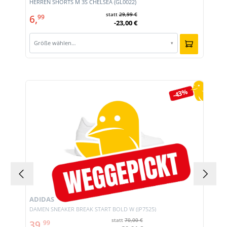
HERREN SHORTS M 3S CHELSEA (GL0022)
statt
29,99 €
6,
99
-23,00 €
Größe wählen…
▾
Produktgalerie überspringen
-43%
ADIDAS
DAMEN SNEAKER BREAK START BOLD W (JP7525)
statt
70,00 €
39,
99