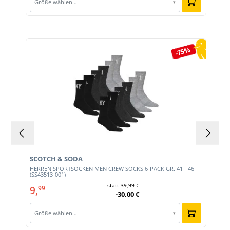
Größe wählen…
▾
Produktgalerie überspringen
-75%
SCOTCH & SODA
HERREN SPORTSOCKEN MEN CREW SOCKS 6-PACK GR. 41 - 46
(SS43513-001)
statt
39,99 €
9,
99
-30,00 €
Größe wählen…
▾