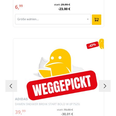
statt
29,99 €
6,
99
-23,00 €
Größe wählen…
▾
Produktgalerie überspringen
-43%
ADIDAS
DAMEN SNEAKER BREAK START BOLD W (JP7525)
statt
70,00 €
39,
99
-30,01 €