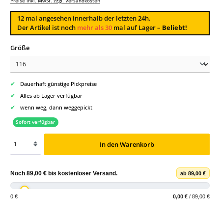
Preise inkl. MwSt. zzgl. Versandkosten
12
mal angesehen innerhalb der letzten 24h.
Der Artikel ist noch
mehr als 30
mal auf Lager –
Beliebt!
auswählen
Größe
✔
Dauerhaft günstige Pickpreise
✔
Alles ab Lager verfügbar
✔
wenn weg, dann weggepickt
Sofort verfügbar
In den Warenkorb
Noch
89,00 €
bis
kostenloser Versand
.
ab 89,00 €
0 €
0,00 €
/ 89,00 €