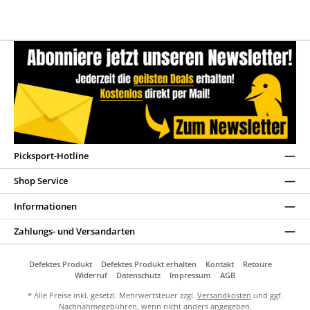
Picksport-Hotline
Shop Service
Informationen
Zahlungs- und Versandarten
Defektes Produkt
Defektes Produkt erhalten
Kontakt
Retoure
Widerruf
Datenschutz
Impressum
AGB
* Alle Preise inkl. gesetzl. Mehrwertsteuer zzgl.
Versandkosten
und ggf.
Nachnahmegebühren, wenn nicht anders angegeben.