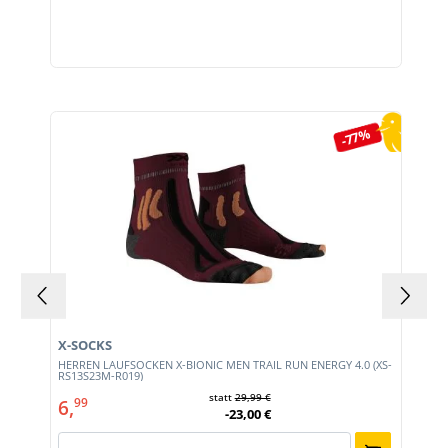
Produktgalerie überspringen
-77%
X-SOCKS
HERREN LAUFSOCKEN X-BIONIC MEN TRAIL RUN ENERGY 4.0 (XS-
RS13S23M-R019)
statt
29,99 €
6,
99
-23,00 €