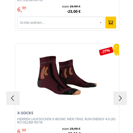
statt
29,99 €
6,
99
-23,00 €
Größe wählen…
▾
Produktgalerie überspringen
-77%
X-SOCKS
HERREN LAUFSOCKEN X-BIONIC MEN TRAIL RUN ENERGY 4.0 (XS-
RS13S23M-R019)
statt
29,99 €
6,
99