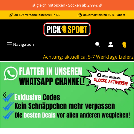
🧦 gleich mitpicken - Socken ab 2,99 € 🧦
alt springen
ab 89€ Versandkostenfrei in DE
dauerhaft bis zu 80 % Rabatt
Navigation
Achtung: aktuell ca. 5-7 Werktage Lieferzeit
Bildergalerie überspringen