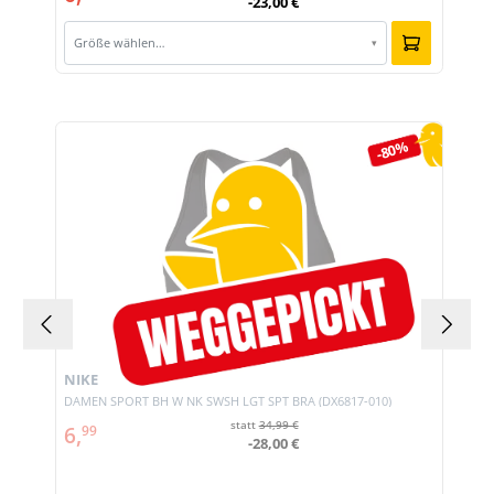
-23,00 €
Größe wählen…
▾
Produktgalerie überspringen
-80%
NIKE
DAMEN SPORT BH W NK SWSH LGT SPT BRA (DX6817-010)
statt
34,99 €
6,
99
-28,00 €