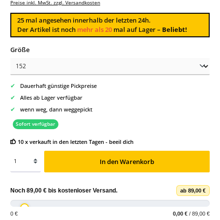
Preise inkl. MwSt. zzgl. Versandkosten
25
mal angesehen innerhalb der letzten 24h.
Der Artikel ist noch
mehr als 20
mal auf Lager –
Beliebt!
auswählen
Größe
✔
Dauerhaft günstige Pickpreise
✔
Alles ab Lager verfügbar
✔
wenn weg, dann weggepickt
Sofort verfügbar
10 x verkauft in den letzten Tagen - beeil dich
In den Warenkorb
Noch
89,00 €
bis
kostenloser Versand
.
ab 89,00 €
0 €
0,00 €
/ 89,00 €