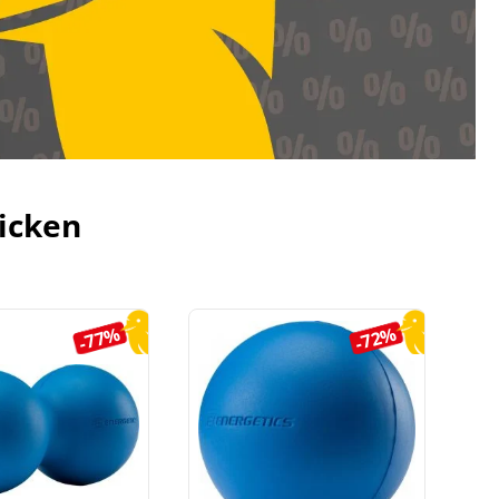
icken
-77%
-72%