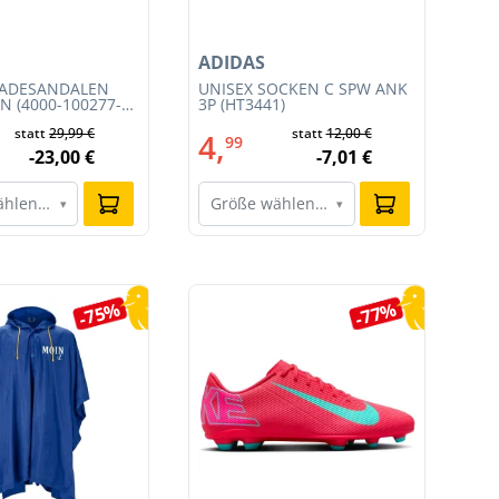
ADIDAS
AD
BADESANDALEN
UNISEX SOCKEN C SPW ANK
DA
N (4000-100277-
3P (HT3441)
(JS
statt
29,99 €
statt
12,00 €
4,
6
99
-23,00 €
-7,01 €
ählen…
Größe wählen…
G
▾
▾
-75%
-77%