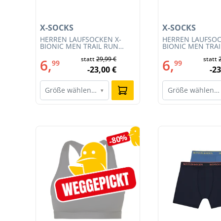
X-SOCKS
X-SOCKS
HERREN LAUFSOCKEN X-
HERREN LAUFSOC
54)
BIONIC MEN TRAIL RUN
BIONIC MEN TRA
ENERGY 4.0 (XS-RS13S23M-
ENERGY 4.0 (RS1
€
statt
29,99 €
statt
R019)
011)
6,
6,
99
99
€
-23,00 €
-23
Größe wählen…
Größe wählen…
▾
Produktgalerie überspringen
5%
-80%