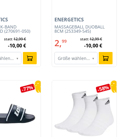
ICS
ENERGETICS
EN
IK-BAND
MASSAGEBALL DUOBALL
MA
 (270691-050)
8CM (253349-545)
545
statt
12,99 €
statt
12,99 €
2,
1
99
-10,00 €
-10,00 €
ählen…
Größe wählen…
G
▾
▾
-77%
-58%