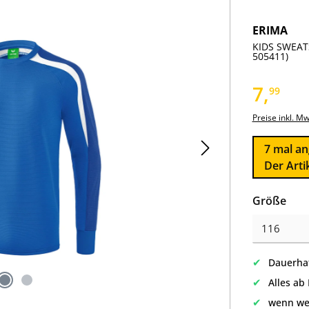
ERIMA
KIDS SWEATS
505411)
7,
99
Preise inkl. M
7
mal ang
Der Arti
aus
Größe
✔
Dauerhaf
✔
Alles ab
✔
wenn we