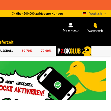
Deutsch
über 500.000 zufriedene Kunden
Mein Konto
Warenkorb
FUSSBALL
50-70%
70-90%
PICKCLUB