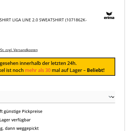
HIRT LIGA LINE 2.0 SWEATSHIRT (1071862K-
wSt. zzgl. Versandkosten
esehen innerhalb der letzten 24h.
kel ist noch
mehr als 30
mal auf Lager –
Beliebt!
wählen
t günstige Pickpreise
 Lager verfügbar
g, dann weggepickt