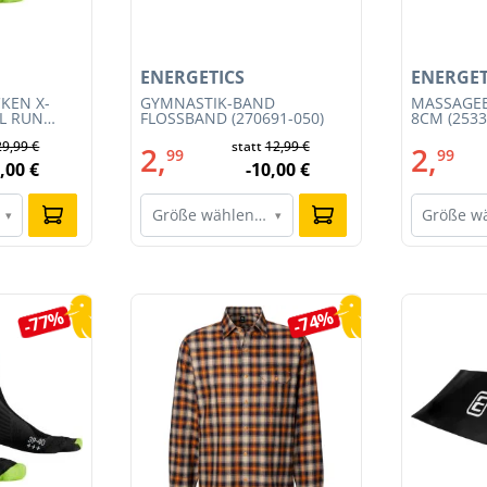
ENERGETICS
ENERGET
KEN X-
GYMNASTIK-BAND
MASSAGEB
IL RUN
FLOSSBAND (270691-050)
8CM (2533
3S23MB-
29,99 €
statt
12,99 €
2,
2,
99
99
,00 €
-10,00 €
Größe wählen…
Größe w
▾
▾
-77%
-74%