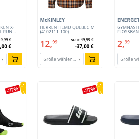
McKINLEY
ENERGET
KEN X-
HERREN HEMD QUEBEC M
GYMNAST
IL RUN
(4102111-100)
FLOSSBAND
3S23MB-
29,99 €
statt
49,99 €
12,
2,
99
99
,00 €
-37,00 €
Größe wählen…
Größe w
▾
▾
-77%
-77%