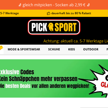
🧦 gleich mitpicken - Socken ab 2,99 € 🧦
t 5-7 Werktage
dauerhaft bis zu 80 % Rabatt
Achtung: aktuell ca. 5-7 Werktage Lieferzeit!
MODE & SPORTSWEAR
SCHUHE
KIDS
OUTDOOR