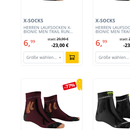
X-SOCKS
X-SOCKS
T
HERREN LAUFSOCKEN X-
HERREN LAUFSOC
CE
BIONIC MEN TRAIL RUN
BIONIC MEN TRA
ENERGY 4.0 (XS-RS13S23M-
ENERGY 4.0 (RS1
statt
29,99 €
statt
R019)
011)
6,
6,
99
99
-23,00 €
-23
Größe wählen…
Größe wählen…
▾
Produktgalerie überspringen
0%
-77%