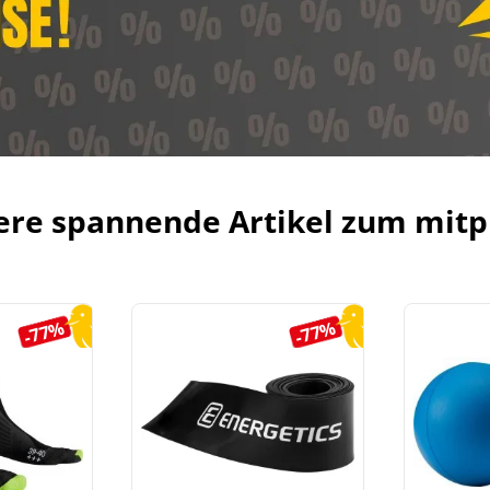
ere spannende Artikel zum mitp
-77%
-77%