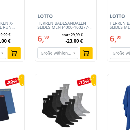
LOTTO
LOTTO
KEN X-
HERREN BADESANDALEN
HERREN 
IL RUN
SLIDES MEN (4000-100277-
SLIDES ME
3S23MB-
002)
001)
29,99 €
statt
29,99 €
6,
6,
99
99
,00 €
-23,00 €
Größe wählen…
Größe w
▾
▾
-80%
-75%