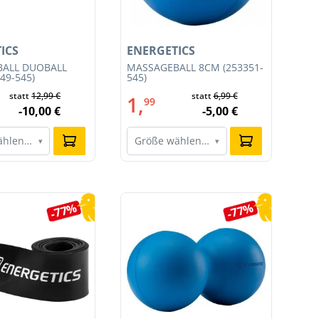
ICS
ENERGETICS
EN
ALL DUOBALL
MASSAGEBALL 8CM (253351-
TR
49-545)
545)
SET
statt
12,99 €
statt
6,99 €
1,
4
99
-10,00 €
-5,00 €
ählen…
Größe wählen…
G
▾
▾
-77%
-77%