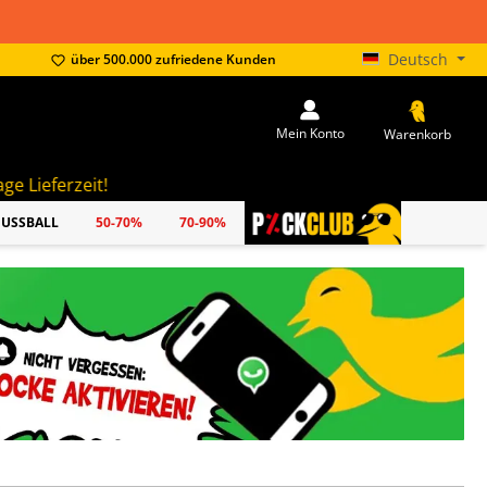
Deutsch
über 500.000 zufriedene Kunden
Mein Konto
Warenkorb
FUSSBALL
50-70%
70-90%
PICKCLUB