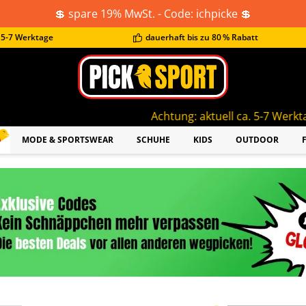
💲 spare 19% MwSt. - Code: ichpicke 💲
t 5-7 Werktage
dauerhaft bis zu 80 % Rabatt
Achtung: aktuell ca. 5-7 Werktage Lieferzeit!
MODE & SPORTSWEAR
SCHUHE
KIDS
OUTDOOR