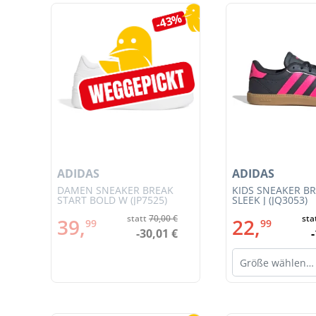
Produktgalerie überspringen
7%
-43%
ADIDAS
ADIDAS
JSY
DAMEN SNEAKER BREAK
KIDS SNEAKER B
START BOLD W (JP7525)
SLEEK J (JQ3053)
€
statt
70,00 €
sta
39,
22,
99
99
€
-30,01 €
Größe wählen…