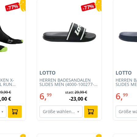
-77%
-77%
LOTTO
LOTTO
KEN X-
HERREN BADESANDALEN
HERREN 
IL RUN
SLIDES MEN (4000-100277-
SLIDES ME
3S23MB-
002)
001)
29,99 €
statt
29,99 €
6,
6,
99
99
,00 €
-23,00 €
Größe wählen…
Größe w
▾
▾