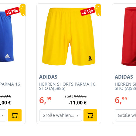
-61%
-61%
ADIDAS
ADIDAS
PARMA 16
HERREN SHORTS PARMA 16
HERREN S
SHO (AJ5885)
SHO (AJ58
17,99 €
statt
17,99 €
6,
6,
99
99
,00 €
-11,00 €
Größe wählen…
Größe w
▾
▾