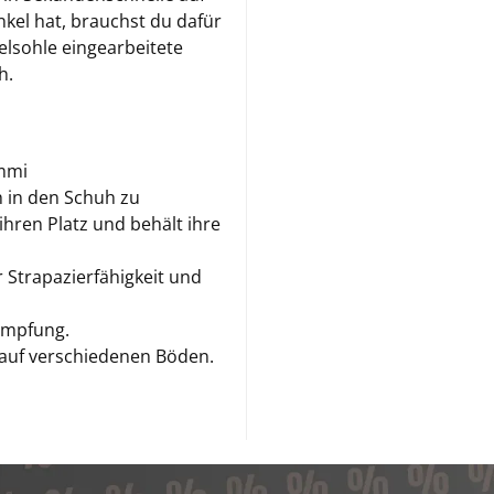
el hat, brauchst du dafür
lsohle eingearbeitete
h.
ummi
ch in den Schuh zu
 ihren Platz und behält ihre
 Strapazierfähigkeit und
ämpfung.
auf verschiedenen Böden.