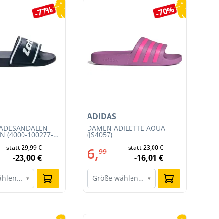
-77%
-70%
ADIDAS
NI
BADESANDALEN
DAMEN ADILETTE AQUA
HE
N (4000-100277-
(JS4057)
TE
CO
statt
29,99 €
statt
23,00 €
6,
1
99
-23,00 €
-16,01 €
ählen…
Größe wählen…
G
▾
▾