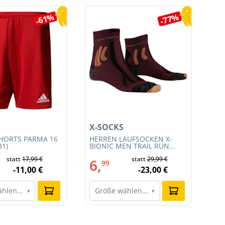
-61%
-77%
X-SOCKS
X-
HORTS PARMA 16
HERREN LAUFSOCKEN X-
HE
81)
BIONIC MEN TRAIL RUN
BI
ENERGY 4.0 (XS-RS13S23M-
EN
statt
17,99 €
statt
29,99 €
R019)
011
6,
6
99
-11,00 €
-23,00 €
ählen…
Größe wählen…
G
▾
▾