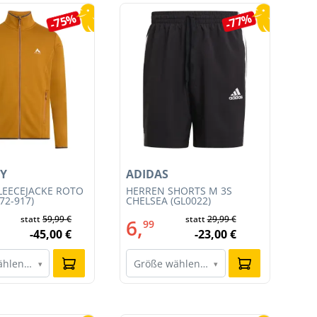
-75%
-77%
Y
ADIDAS
AD
LEECEJACKE ROTO
HERREN SHORTS M 3S
HE
72-917)
CHELSEA (GL0022)
SH
statt
59,99 €
statt
29,99 €
6,
6
99
-45,00 €
-23,00 €
ählen…
Größe wählen…
G
▾
▾