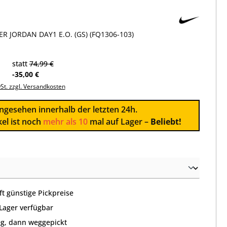
R JORDAN DAY1 E.O. (GS) (FQ1306-103)
statt
74,99 €
-35,00 €
wSt. zzgl. Versandkosten
ngesehen innerhalb der letzten 24h.
kel ist noch
mehr als 10
mal auf Lager –
Beliebt!
wählen
t günstige Pickpreise
 Lager verfügbar
g, dann weggepickt