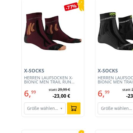
Produktgalerie überspringen
5%
-77%
X-SOCKS
X-SOCKS
T
HERREN LAUFSOCKEN X-
HERREN LAUFSOC
BIONIC MEN TRAIL RUN
BIONIC MEN TRA
ENERGY 4.0 (XS-RS13S23M-
ENERGY 4.0 (RS1
€
statt
29,99 €
statt
R019)
011)
6,
6,
99
99
€
-23,00 €
-23
Größe wählen…
Größe wählen…
▾
Produktgalerie überspringen