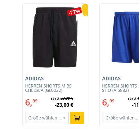
Produktgalerie überspringen
0%
-77%
ADIDAS
ADIDAS
T
HERREN SHORTS M 3S
HERREN SHORTS 
CHELSEA (GL0022)
SHO (AJ5882)
statt
29,99 €
statt
6,
6,
99
99
-23,00 €
-11
Größe wählen…
Größe wählen…
▾