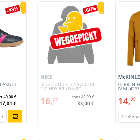
-43%
-66%
NIKE
McKINLE
REAKNET
KIDS HOODIE K NSW CLUB
HERREN F
FLC HDY BRND NRG
IV M (4263
(HV0392-010)
tt
40,00 €
statt
49,99 €
16,
14,
99
99
-17,01 €
-33,00 €
Größe w
▾