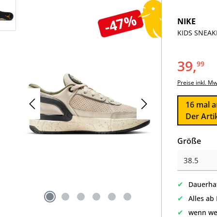
-47%
NIKE
KIDS SNEAKE
39,
99
Preise inkl. M
16
mal a
Der Arti
aus
Größe
✔
Dauerhaf
✔
Alles ab
✔
wenn we