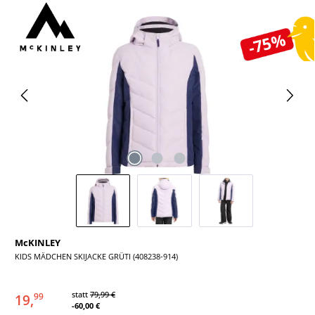
Bildergalerie überspringen
-75%
McKINLEY
KIDS MÄDCHEN SKIJACKE GRÜTI (408238-914)
statt
79,99 €
19,
99
-60,00 €