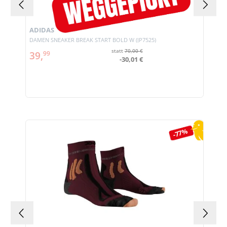
ADIDAS
DAMEN SNEAKER BREAK START BOLD W (JP7525)
statt
70,00 €
39,
99
-30,01 €
Produktgalerie überspringen
-77%