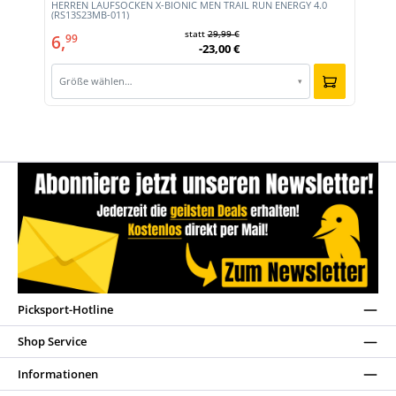
HERREN LAUFSOCKEN X-BIONIC MEN TRAIL RUN ENERGY 4.0
0)
(RS13S23MB-011)
statt
29,99 €
6,
99
-23,00 €
Größe wählen…
▾
Picksport-Hotline
Shop Service
Informationen