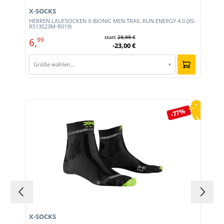
X-SOCKS
HERREN LAUFSOCKEN X-BIONIC MEN TRAIL RUN ENERGY 4.0 (XS-
RS13S23M-R019)
statt
29,99 €
6,
99
-23,00 €
Größe wählen…
▾
Produktgalerie überspringen
-77%
X-SOCKS