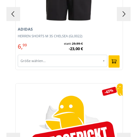
ADIDAS
HERREN SHORTS M 3S CHELSEA (GL0022)
statt
29,99 €
6,
99
-23,00 €
Größe wählen…
▾
Produktgalerie überspringen
-43%