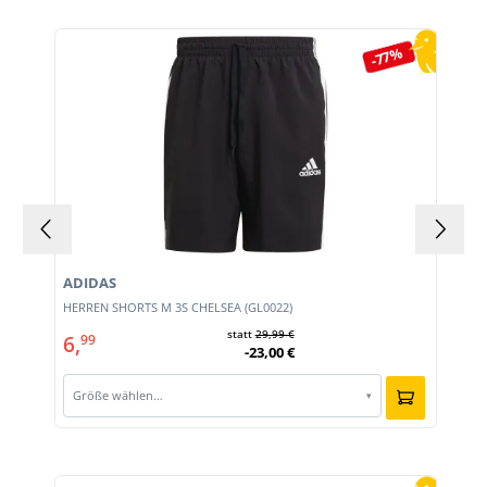
Produktgalerie überspringen
-77%
ADIDAS
HERREN SHORTS M 3S CHELSEA (GL0022)
statt
29,99 €
6,
99
-23,00 €
Größe wählen…
▾
Produktgalerie überspringen