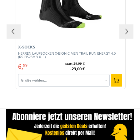
X-SOCKS
HERREN LAUFSOCKEN X-BIONIC MEN TRAIL RUN ENERGY 4.0
(RS13S23MB-011)
statt
29,99 €
6,
99
-23,00 €
Größe wählen…
▾