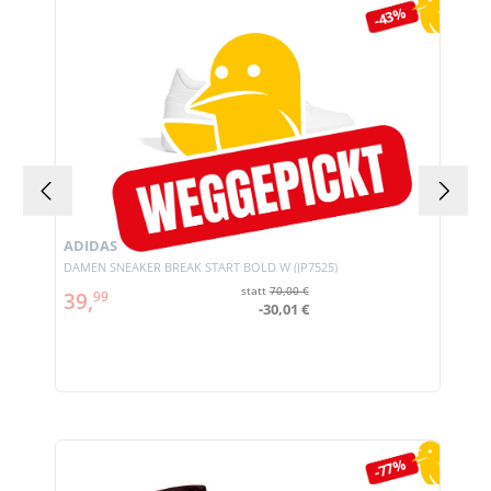
-43%
ADIDAS
DAMEN SNEAKER BREAK START BOLD W (JP7525)
statt
70,00 €
39,
99
-30,01 €
Produktgalerie überspringen
-77%