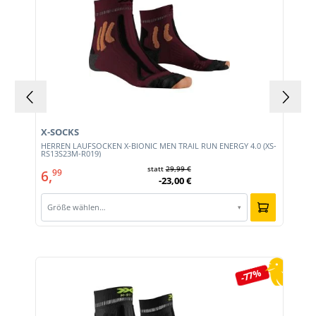
X-SOCKS
HERREN LAUFSOCKEN X-BIONIC MEN TRAIL RUN ENERGY 4.0 (XS-
RS13S23M-R019)
statt
29,99 €
6,
99
-23,00 €
Größe wählen…
▾
Produktgalerie überspringen
-77%