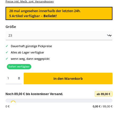
Preise inkl. MwSt. zzgl. Versandkosten
28
mal angesehen innerhalb der letzten 24h.
5 Artikel verfügbar –
Beliebt!
auswählen
Größe
✔
Dauerhaft günstige Pickpreise
✔
Alles ab Lager verfügbar
✔
wenn weg, dann weggepickt
Sofort verfügbar
In den Warenkorb
Noch
89,00 €
bis
kostenloser Versand
.
ab 89,00 €
0 €
0,00 €
/ 89,00 €