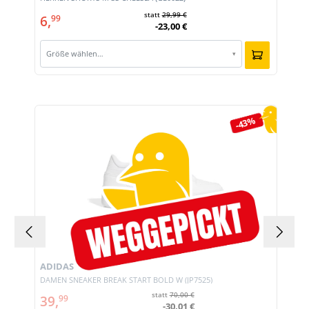
statt
29,99 €
6,
99
-23,00 €
Größe wählen…
▾
Produktgalerie überspringen
-43%
ADIDAS
DAMEN SNEAKER BREAK START BOLD W (JP7525)
statt
70,00 €
39,
99
-30,01 €