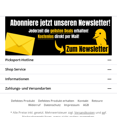
Picksport-Hotline
Shop Service
Informationen
Zahlungs- und Versandarten
Defektes Produkt
Defektes Produkt erhalten
Kontakt
Retoure
Widerruf
Datenschutz
Impressum
AGB
* Alle Preise inkl. gesetzl. Mehrwertsteuer zzgl.
Versandkosten
und ggf.
Nachnahmegebühren, wenn nicht anders angegeben.