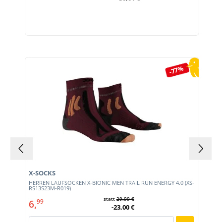
Produktgalerie überspringen
-77%
X-SOCKS
HERREN LAUFSOCKEN X-BIONIC MEN TRAIL RUN ENERGY 4.0 (XS-
RS13S23M-R019)
statt
29,99 €
6,
99
-23,00 €