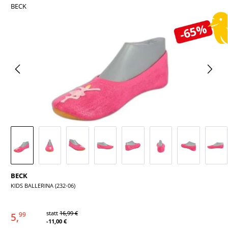
BECK
Bildergalerie überspringen
-65%
BECK
KIDS BALLERINA (232-06)
statt
16,99 €
5,
99
-11,00 €