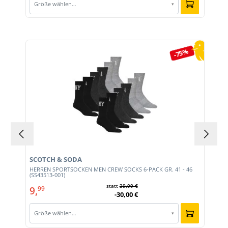
Größe wählen…
▾
Produktgalerie überspringen
-75%
SCOTCH & SODA
HERREN SPORTSOCKEN MEN CREW SOCKS 6-PACK GR. 41 - 46
(SS43513-001)
statt
39,99 €
9,
99
-30,00 €
Größe wählen…
▾