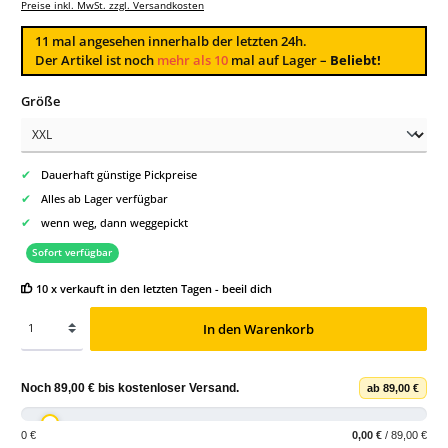
Preise inkl. MwSt. zzgl. Versandkosten
11
mal angesehen innerhalb der letzten 24h.
Der Artikel ist noch
mehr als 10
mal auf Lager –
Beliebt!
auswählen
Größe
✔
Dauerhaft günstige Pickpreise
✔
Alles ab Lager verfügbar
✔
wenn weg, dann weggepickt
Sofort verfügbar
10 x verkauft in den letzten Tagen - beeil dich
In den Warenkorb
Noch
89,00 €
bis
kostenloser Versand
.
ab 89,00 €
0 €
0,00 €
/ 89,00 €