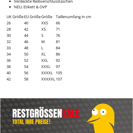
Verdeckte Reißverschlusstaschen
NEU, Etikett & OVP
UK Größe
EU Größe
Größe
Taillenumfang in cm
26
40
XXS
66
28
42
XS
71
30
44
S
76
32
46
M
81
33
48
L
84
34
50
XL
86
36
52
XXL
92
38
54
XXXL
97
40
56
XXXXL
105
42
58
XXXXXL
107