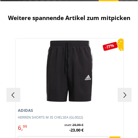
Weitere spannende Artikel zum mitpicken
Produktgalerie überspringen
-77%
ADIDAS
HERREN SHORTS M 3S CHELSEA (GL0022)
statt
29,99 €
6,
99
-23,00 €