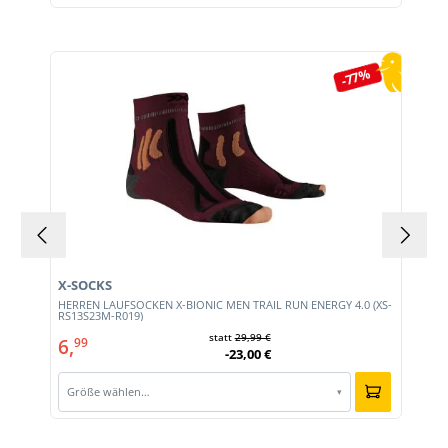
Produktgalerie überspringen
-77%
X-SOCKS
HERREN LAUFSOCKEN X-BIONIC MEN TRAIL RUN ENERGY 4.0 (XS-
RS13S23M-R019)
statt
29,99 €
6,
99
-23,00 €
Größe wählen…
▾