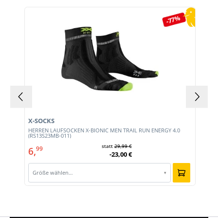
Produktgalerie überspringen
-77%
X-SOCKS
HERREN LAUFSOCKEN X-BIONIC MEN TRAIL RUN ENERGY 4.0
(RS13S23MB-011)
statt
29,99 €
6,
99
-23,00 €
Größe wählen…
▾