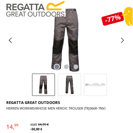
Bildergalerie überspringen
-77%
REGATTA GREAT OUTDOORS
HERREN WORKWEARHOSE MEN HEROIC TROUSER (TRJ366R-7NV)
statt
64,99 €
14,
99
-50,00 €