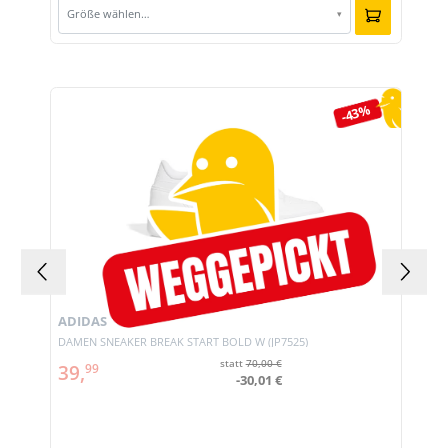
Größe wählen…
▾
Produktgalerie überspringen
-43%
ADIDAS
DAMEN SNEAKER BREAK START BOLD W (JP7525)
statt
70,00 €
39,
99
-30,01 €