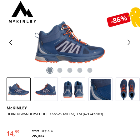
Bildergalerie überspringen
-86%
McKINLEY
HERREN WANDERSCHUHE KANSAS MID AQB M (421742-903)
statt
109,99 €
14,
99
-95,00 €