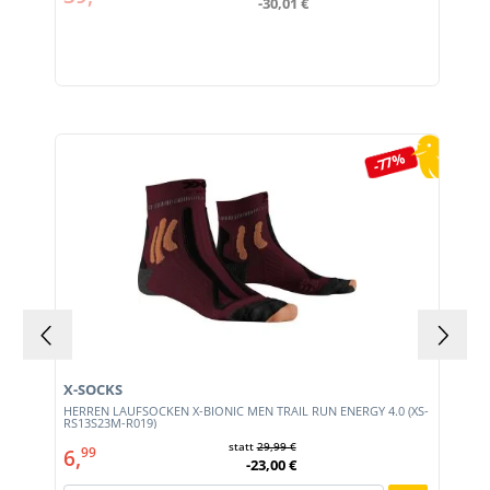
-30,01 €
Produktgalerie überspringen
-77%
X-SOCKS
HERREN LAUFSOCKEN X-BIONIC MEN TRAIL RUN ENERGY 4.0 (XS-
RS13S23M-R019)
statt
29,99 €
6,
99
-23,00 €