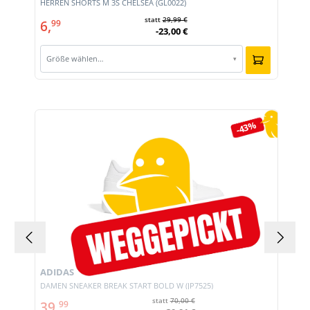
HERREN SHORTS M 3S CHELSEA (GL0022)
statt
29,99 €
6,
99
-23,00 €
Größe wählen…
▾
Produktgalerie überspringen
-43%
ADIDAS
DAMEN SNEAKER BREAK START BOLD W (JP7525)
statt
70,00 €
39,
99