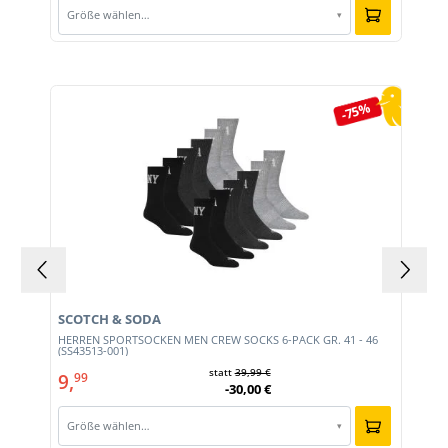
Größe wählen…
▾
Produktgalerie überspringen
-75%
SCOTCH & SODA
HERREN SPORTSOCKEN MEN CREW SOCKS 6-PACK GR. 41 - 46
(SS43513-001)
statt
39,99 €
9,
99
-30,00 €
Größe wählen…
▾