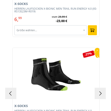
X-SOCKS
HERREN LAUFSOCKEN X-BIONIC MEN TRAIL RUN ENERGY 4.0 (XS-
RS13S23M-R019)
statt
29,99 €
6,
99
-23,00 €
Größe wählen…
▾
Produktgalerie überspringen
-77%
X-SOCKS
HERREN LAUFSOCKEN X-BIONIC MEN TRAIL RUN ENERGY 4.0