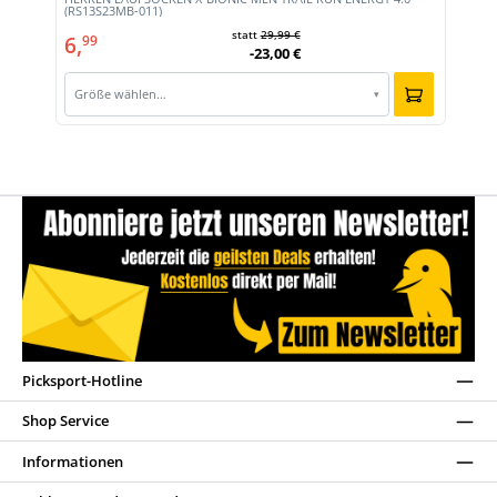
(RS13S23MB-011)
statt
29,99 €
6,
99
-23,00 €
Größe wählen…
▾
Picksport-Hotline
Shop Service
Informationen