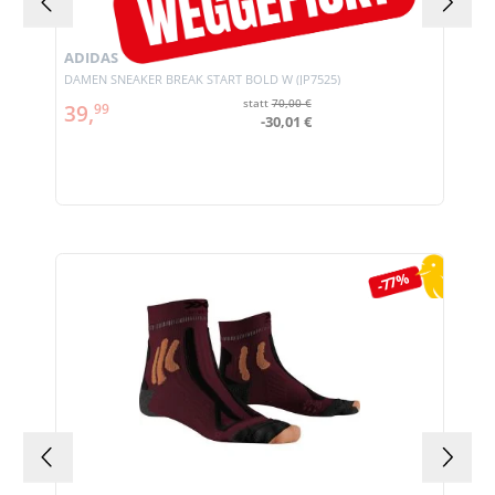
ADIDAS
DAMEN SNEAKER BREAK START BOLD W (JP7525)
statt
70,00 €
39,
99
-30,01 €
Produktgalerie überspringen
-77%