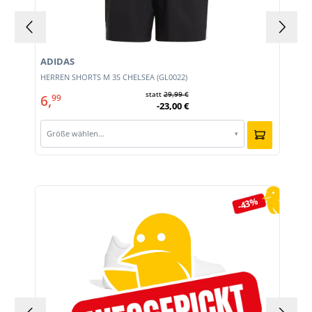
ADIDAS
HERREN SHORTS M 3S CHELSEA (GL0022)
statt
29,99 €
6,
99
-23,00 €
Größe wählen…
▾
Produktgalerie überspringen
-43%