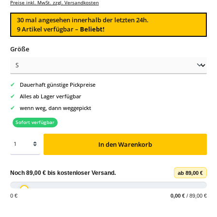
Preise inkl. MwSt. zzgl. Versandkosten
30
mal angesehen innerhalb der letzten 24h.
9 Artikel verfügbar –
Beliebt!
auswählen
Größe
✔
Dauerhaft günstige Pickpreise
✔
Alles ab Lager verfügbar
✔
wenn weg, dann weggepickt
Sofort verfügbar
In den Warenkorb
Noch
89,00 €
bis
kostenloser Versand
.
ab 89,00 €
0 €
0,00 €
/ 89,00 €