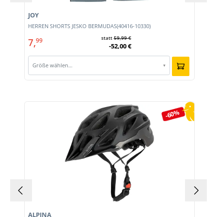
JOY
HERREN SHORTS JESKO BERMUDAS(40416-10330)
statt
59,99 €
7,
99
-52,00 €
Größe wählen…
▾
Produktgalerie überspringen
-60%
ALPINA