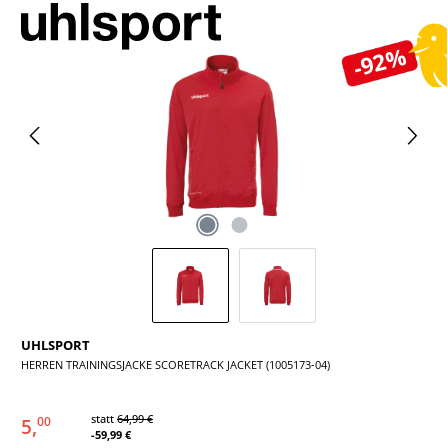
Bildergalerie überspringen
-92%
UHLSPORT
HERREN TRAININGSJACKE SCORETRACK JACKET (1005173-04)
statt
64,99 €
5,
00
-59,99 €