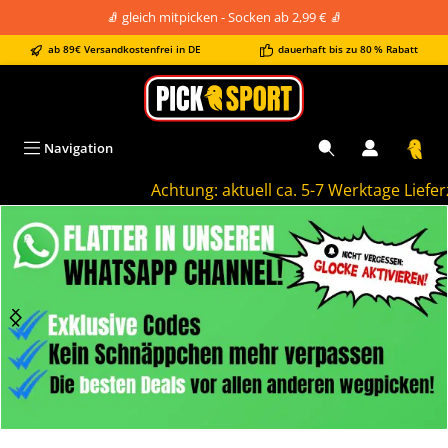
🧦 gleich mitpicken - Socken ab 2,99 € 🧦
alt springen
ab 89€ Versandkostenfrei in DE
dauerhaft bis zu 80 % Rabatt
Navigation
Achtung: aktuell ca. 5-7 Werktage Lieferzei
Bildergalerie überspringen