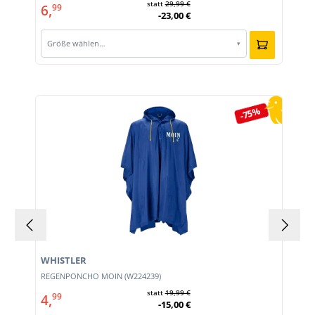
statt
29,99 €
6,
99
-23,00 €
Größe wählen…
▾
Produktgalerie überspringen
-75%
WHISTLER
REGENPONCHO MOIN (W224239)
statt
19,99 €
4,
99
-15,00 €