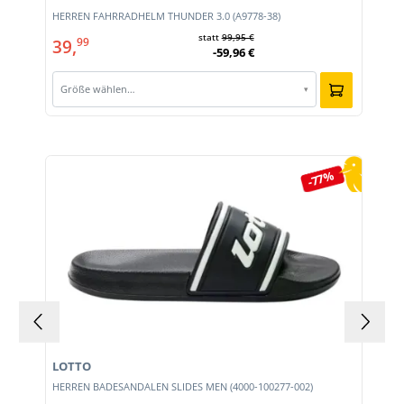
HERREN FAHRRADHELM THUNDER 3.0 (A9778-38)
statt
99,95 €
39,
99
-59,96 €
Größe wählen…
▾
Produktgalerie überspringen
-77%
LOTTO
HERREN BADESANDALEN SLIDES MEN (4000-100277-002)