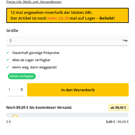
Preise inkl. MwSt. zzgl. Versandkosten
12
mal angesehen innerhalb der letzten 24h.
Der Artikel ist noch
mehr als 30
mal auf Lager –
Beliebt!
auswählen
Größe
✔
Dauerhaft günstige Pickpreise
✔
Alles ab Lager verfügbar
✔
wenn weg, dann weggepickt
Sofort verfügbar
In den Warenkorb
Noch
89,00 €
bis
kostenloser Versand
.
ab 89,00 €
0 €
0,00 €
/ 89,00 €