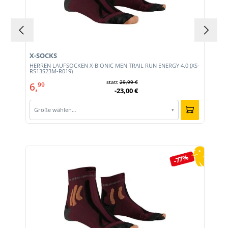
X-SOCKS
HERREN LAUFSOCKEN X-BIONIC MEN TRAIL RUN ENERGY 4.0 (XS-
RS13S23M-R019)
statt
29,99 €
6,
99
-23,00 €
Größe wählen…
▾
Produktgalerie überspringen
-77%