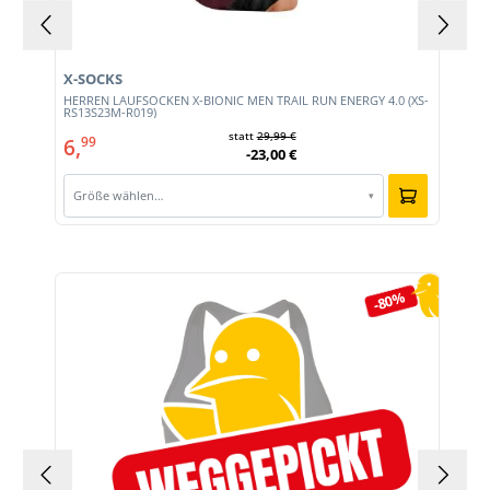
X-SOCKS
HERREN LAUFSOCKEN X-BIONIC MEN TRAIL RUN ENERGY 4.0 (XS-
RS13S23M-R019)
statt
29,99 €
6,
99
-23,00 €
Größe wählen…
▾
Produktgalerie überspringen
-80%