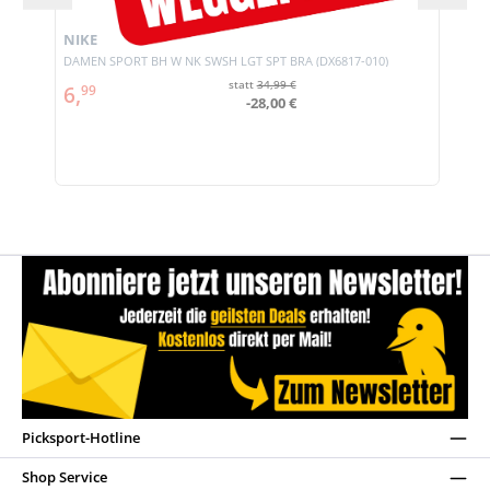
NIKE
DAMEN SPORT BH W NK SWSH LGT SPT BRA (DX6817-010)
statt
34,99 €
6,
99
-28,00 €
Picksport-Hotline
Shop Service