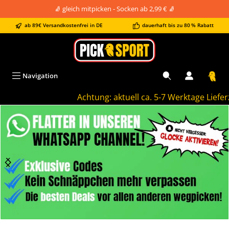
🧦 gleich mitpicken - Socken ab 2,99 € 🧦
alt springen
ab 89€ Versandkostenfrei in DE
dauerhaft bis zu 80 % Rabatt
Navigation
Achtung: aktuell ca. 5-7 Werktage Lieferzei
Bildergalerie überspringen