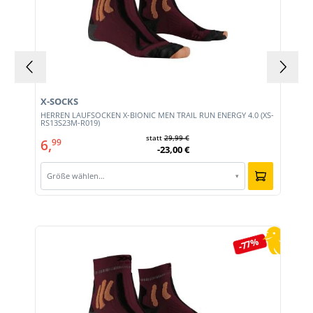
X-SOCKS
HERREN LAUFSOCKEN X-BIONIC MEN TRAIL RUN ENERGY 4.0 (XS-
RS13S23M-R019)
statt
29,99 €
6,
99
-23,00 €
Größe wählen…
▾
Produktgalerie überspringen
-77%