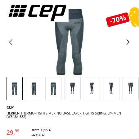
Bildergalerie überspringen
-70%
CEP
HERREN THERMO-TIGHTS MERINO BASE LAYER TIGHTS SKIING, 3/4 MEN
(W348A-882)
statt
99,95 €
29,
99
-69,96 €