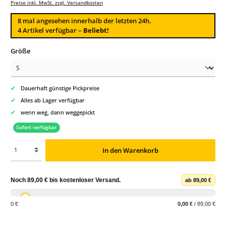
Preise inkl. MwSt. zzgl. Versandkosten
8
mal angesehen innerhalb der letzten 24h.
4 Artikel verfügbar –
Beliebt!
auswählen
Größe
✔
Dauerhaft günstige Pickpreise
✔
Alles ab Lager verfügbar
✔
wenn weg, dann weggepickt
Sofort verfügbar
In den Warenkorb
Noch
89,00 €
bis
kostenloser Versand
.
ab 89,00 €
0 €
0,00 €
/ 89,00 €