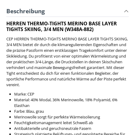
Beschreibung
HERREN THERMO-TIGHTS MERINO BASE LAYER
TIGHTS SKIING, 3/4 MEN (W348A-882)
CEP HERREN THERMO-TIGHTS MERINO BASE LAYER TIGHTS SKIING,
3/4 MEN bietet dir durch die klimaregulierenden Eigenschaften und
die präzise Passform einen erstklassigen Tragekomfort unter deiner
Skikleidung. Du profitierst von einer optimalen Wärmeleistung und
der praktischen 3/4-Länge, die Druckstellen in deinen Skischuhen
verhindert und maximale Bewegungsfreiheit garantiert. Mit dieser
Tight entscheidest du dich für einen funktionalen Begleiter, der
sportliche Performance und natürliche Wärme auf der Piste perfekt
vereint.
Marke: CEP
Material: 40% Modal, 36% Merinowolle, 18% Polyamid, 6%
Elasthan
Farbe: Blau, grau
Merinowolle sorgt für perfekte Wärmeisolierung
Feuchtigkeitsmanagement leitet Schweiß ab
Antibakterielle und geruchsneutrale Fasern
Strategisch platzierte Belüftungs- und gepolsterte Bereiche für