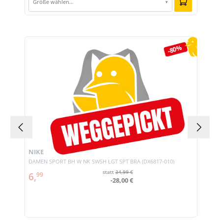
Größe wählen…
▾
Produktgalerie überspringen
-80%
NIKE
DAMEN SPORT BH W NK SWSH LGT SPT BRA (DX6817-010)
statt
34,99 €
6,
99
-28,00 €