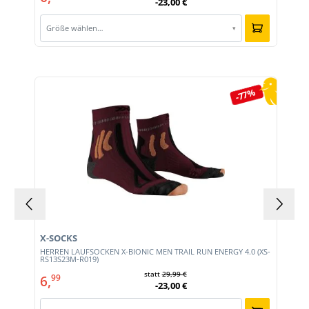
-23,00 €
Größe wählen…
▾
Produktgalerie überspringen
-77%
X-SOCKS
HERREN LAUFSOCKEN X-BIONIC MEN TRAIL RUN ENERGY 4.0 (XS-
RS13S23M-R019)
statt
29,99 €
6,
99
-23,00 €