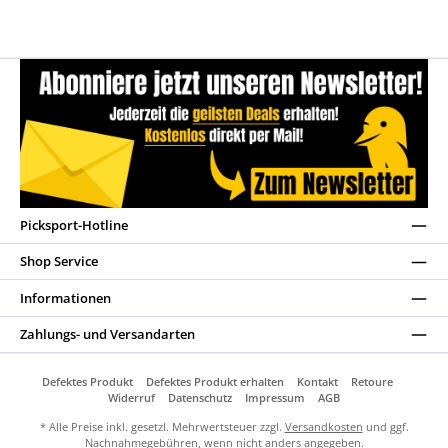
Picksport-Hotline
Shop Service
Informationen
Zahlungs- und Versandarten
Defektes Produkt
Defektes Produkt erhalten
Kontakt
Retoure
Widerruf
Datenschutz
Impressum
AGB
* Alle Preise inkl. gesetzl. Mehrwertsteuer zzgl.
Versandkosten
und ggf.
Nachnahmegebühren, wenn nicht anders angegeben.