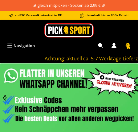
🧦 gleich mitpicken - Socken ab 2,99 € 🧦
alt springen
ab 89€ Versandkostenfrei in DE
dauerhaft bis zu 80 % Rabatt
Navigation
Achtung: aktuell ca. 5-7 Werktage Lieferzeit
Bildergalerie überspringen