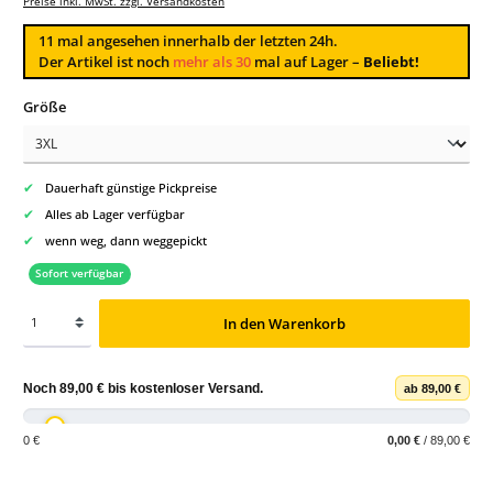
Preise inkl. MwSt. zzgl. Versandkosten
11
mal angesehen innerhalb der letzten 24h.
Der Artikel ist noch
mehr als 30
mal auf Lager –
Beliebt!
auswählen
Größe
✔
Dauerhaft günstige Pickpreise
✔
Alles ab Lager verfügbar
✔
wenn weg, dann weggepickt
Sofort verfügbar
In den Warenkorb
Noch
89,00 €
bis
kostenloser Versand
.
ab 89,00 €
0 €
0,00 €
/ 89,00 €