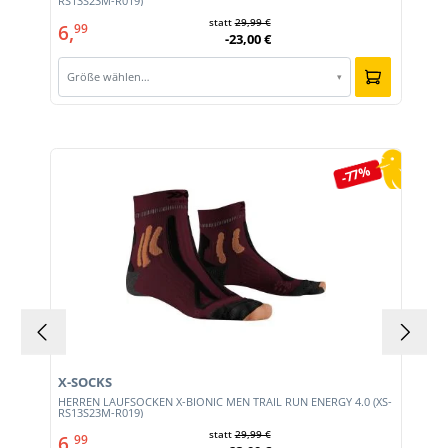
RS13S23M-R019)
statt
29,99 €
6,
99
-23,00 €
Größe wählen…
▾
Produktgalerie überspringen
-77%
X-SOCKS
HERREN LAUFSOCKEN X-BIONIC MEN TRAIL RUN ENERGY 4.0 (XS-
RS13S23M-R019)
statt
29,99 €
6,
99