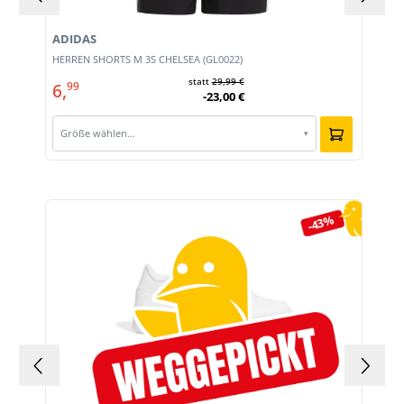
ADIDAS
HERREN SHORTS M 3S CHELSEA (GL0022)
statt
29,99 €
6,
99
-23,00 €
Größe wählen…
▾
Produktgalerie überspringen
-43%