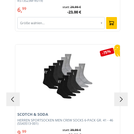
RS13S23M-R019)
statt
29,99 €
6,
99
-23,00 €
Größe wählen…
▾
Produktgalerie überspringen
-75%
SCOTCH & SODA
HERREN SPORTSOCKEN MEN CREW SOCKS 6-PACK GR. 41 - 46
(SS43513-001)
statt
39,99 €
9,
99