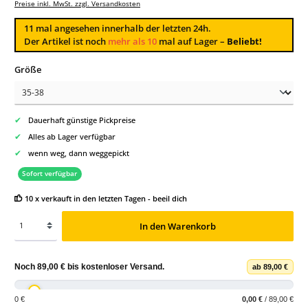
Preise inkl. MwSt. zzgl. Versandkosten
11
mal angesehen innerhalb der letzten 24h.
Der Artikel ist noch
mehr als 10
mal auf Lager –
Beliebt!
auswählen
Größe
✔
Dauerhaft günstige Pickpreise
✔
Alles ab Lager verfügbar
✔
wenn weg, dann weggepickt
Sofort verfügbar
10 x verkauft in den letzten Tagen - beeil dich
In den Warenkorb
Noch
89,00 €
bis
kostenloser Versand
.
ab 89,00 €
0 €
0,00 €
/ 89,00 €