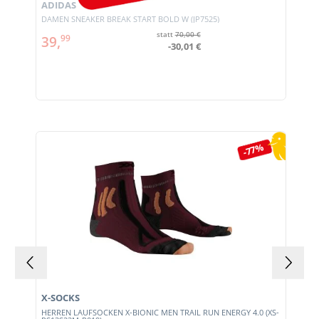
ADIDAS
DAMEN SNEAKER BREAK START BOLD W (JP7525)
statt
70,00 €
39,
99
-30,01 €
Produktgalerie überspringen
-77%
X-SOCKS
HERREN LAUFSOCKEN X-BIONIC MEN TRAIL RUN ENERGY 4.0 (XS-