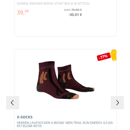
DAMEN SNEAKER BREAK START BOLD W (JP7525)
statt
70,00 €
39,
99
-30,01 €
Produktgalerie überspringen
-77%
X-SOCKS
HERREN LAUFSOCKEN X-BIONIC MEN TRAIL RUN ENERGY 4.0 (XS-
RS13S23M-R019)