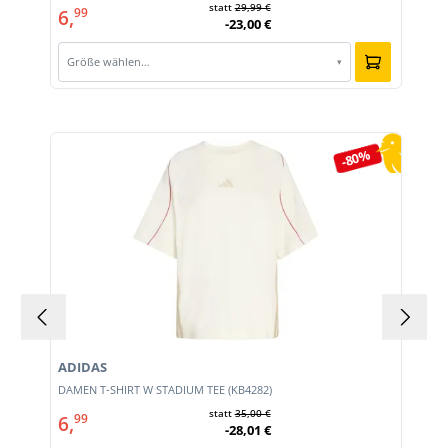
statt
29,99 €
6,
99
-23,00 €
Größe wählen…
▾
Produktgalerie überspringen
-80%
ADIDAS
DAMEN T-SHIRT W STADIUM TEE (KB4282)
statt
35,00 €
6,
99
-28,01 €