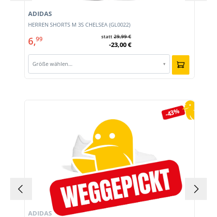
ADIDAS
HERREN SHORTS M 3S CHELSEA (GL0022)
statt
29,99 €
6,
99
-23,00 €
Größe wählen…
▾
Produktgalerie überspringen
-43%
ADIDAS