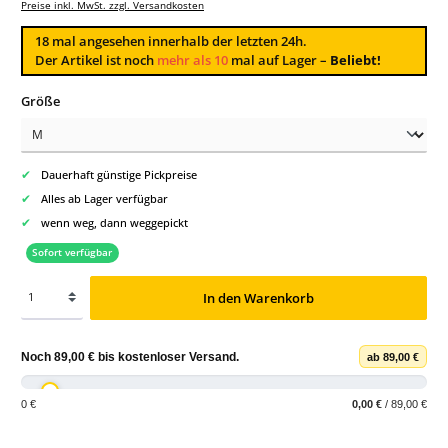
Preise inkl. MwSt. zzgl. Versandkosten
18
mal angesehen innerhalb der letzten 24h.
Der Artikel ist noch
mehr als 10
mal auf Lager –
Beliebt!
auswählen
Größe
✔
Dauerhaft günstige Pickpreise
✔
Alles ab Lager verfügbar
✔
wenn weg, dann weggepickt
Sofort verfügbar
In den Warenkorb
Noch
89,00 €
bis
kostenloser Versand
.
ab 89,00 €
0 €
0,00 €
/ 89,00 €