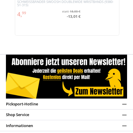
SCHWEISSBÄNDER SWOOSH DOUBLEWIDE WRISTBANDS (9380-
51-315)
statt
18,00 €
4,
99
-13,01 €
Picksport-Hotline
Shop Service
Informationen