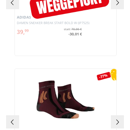
ADIDAS
DAMEN SNEAKER BREAK START BOLD W (JP7525)
statt
70,00 €
39,
99
-30,01 €
Produktgalerie überspringen
-77%