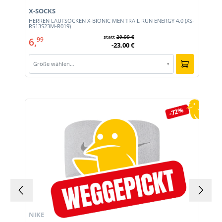
X-SOCKS
HERREN LAUFSOCKEN X-BIONIC MEN TRAIL RUN ENERGY 4.0 (XS-
RS13S23M-R019)
statt
29,99 €
6,
99
-23,00 €
Größe wählen…
▾
Produktgalerie überspringen
-72%
NIKE