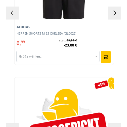
ADIDAS
HERREN SHORTS M 3S CHELSEA (GL0022)
statt
29,99 €
6,
99
-23,00 €
Größe wählen…
▾
Produktgalerie überspringen
-43%