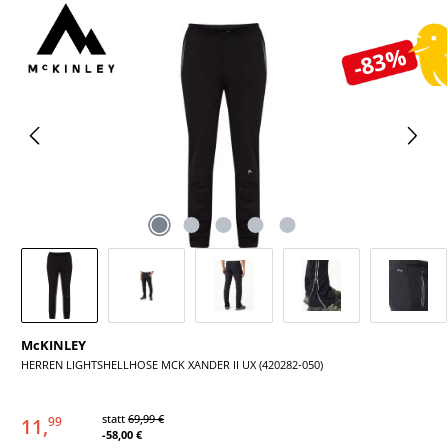
Bildergalerie überspringen
-83%
McKINLEY
HERREN LIGHTSHELLHOSE MCK XANDER II UX (420282-050)
statt
69,99 €
11,
99
-58,00 €