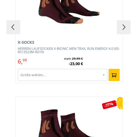
X-SOCKS
HERREN LAUFSOCKEN X-BIONIC MEN TRAIL RUN ENERGY 4.0 (XS-
RS13S23M-R019)
statt
29,99 €
6,
99
-23,00 €
Größe wählen…
▾
Produktgalerie überspringen
-77%