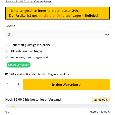
Preise inkl. MwSt. zzgl. Versandkosten
16
mal angesehen innerhalb der letzten 24h.
Der Artikel ist noch
mehr als 10
mal auf Lager –
Beliebt!
auswählen
Größe
✔
Dauerhaft günstige Pickpreise
✔
Alles ab Lager verfügbar
✔
wenn weg, dann weggepickt
Sofort verfügbar
120 x verkauft in den letzten Tagen - beeil dich
In den Warenkorb
Noch
89,00 €
bis
kostenloser Versand
.
ab 89,00 €
0 €
0,00 €
/ 89,00 €