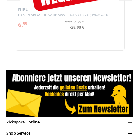
NIKE
DAMEN SPORT BH W NK SWSH LGT SPT BRA (DX6817-010)
statt
34,99 €
6,
99
-28,00 €
Picksport-Hotline
Shop Service