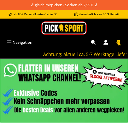
🧦 gleich mitpicken - Socken ab 2,99 € 🧦
alt springen
ab 89€ Versandkostenfrei in DE
dauerhaft bis zu 80 % Rabatt
Navigation
Achtung: aktuell ca. 5-7 Werktage Lieferzei
Bildergalerie überspringen