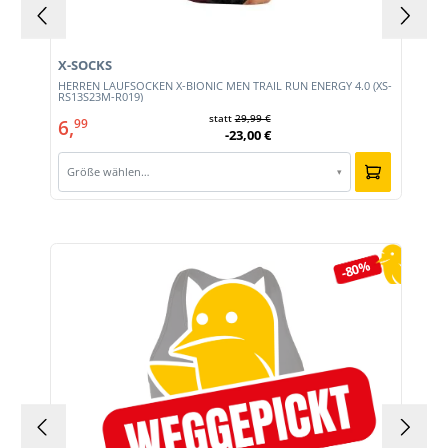
X-SOCKS
HERREN LAUFSOCKEN X-BIONIC MEN TRAIL RUN ENERGY 4.0 (XS-
RS13S23M-R019)
statt
29,99 €
6,
99
-23,00 €
Größe wählen…
▾
Produktgalerie überspringen
-80%