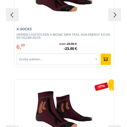
X-SOCKS
HERREN LAUFSOCKEN X-BIONIC MEN TRAIL RUN ENERGY 4.0 (XS-
RS13S23M-R019)
statt
29,99 €
6,
99
-23,00 €
Größe wählen…
▾
Produktgalerie überspringen
-77%