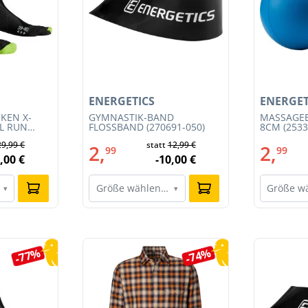
ENERGETICS
ENERGET
KEN X-
GYMNASTIK-BAND
MASSAGEB
IL RUN
FLOSSBAND (270691-050)
8CM (2533
3S23MB-
29,99 €
statt
12,99 €
2,
2,
99
99
,00 €
-10,00 €
Größe wählen…
Größe w
▾
▾
-77%
-74%