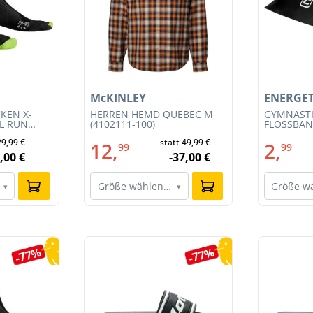
McKINLEY
ENERGET
KEN X-
HERREN HEMD QUEBEC M
GYMNAST
IL RUN
(4102111-100)
FLOSSBAND
3S23MB-
29,99 €
statt
49,99 €
12,
2,
99
99
,00 €
-37,00 €
Größe wählen…
Größe w
▾
▾
-77%
-77%