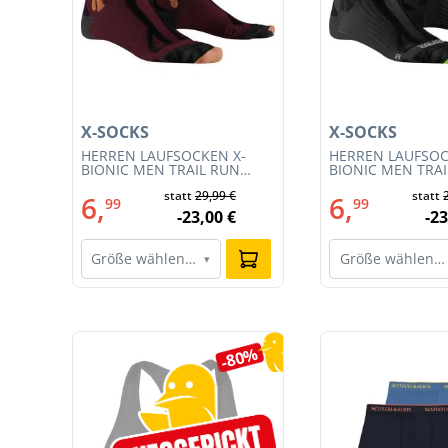
X-SOCKS
X-SOCKS
HERREN LAUFSOCKEN X-
HERREN LAUFSOC
54)
BIONIC MEN TRAIL RUN
BIONIC MEN TRA
ENERGY 4.0 (XS-RS13S23M-
ENERGY 4.0 (RS1
€
statt
29,99 €
statt
R019)
011)
6,
6,
99
99
€
-23,00 €
-23
Größe wählen…
Größe wählen…
▾
Produktgalerie überspringen
5%
-80%