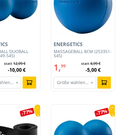
ICS
ENERGETICS
EN
ALL DUOBALL
MASSAGEBALL 8CM (253351-
TR
49-545)
545)
SET
statt
12,99 €
statt
6,99 €
1,
4
99
-10,00 €
-5,00 €
ählen…
Größe wählen…
G
▾
▾
-77%
-77%