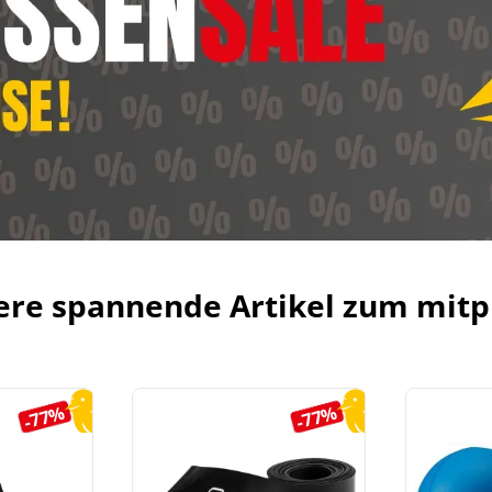
ere spannende Artikel zum mitp
-77%
-77%