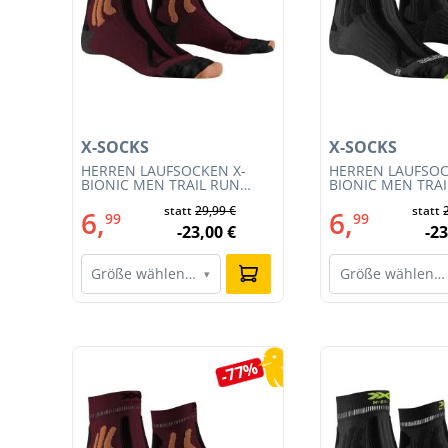
X-SOCKS
X-SOCKS
T
HERREN LAUFSOCKEN X-
HERREN LAUFSOC
CE
BIONIC MEN TRAIL RUN
BIONIC MEN TRA
ENERGY 4.0 (XS-RS13S23M-
ENERGY 4.0 (RS1
statt
29,99 €
statt
R019)
011)
6,
6,
99
99
-23,00 €
-23
Größe wählen…
Größe wählen…
▾
Produktgalerie überspringen
0%
-77%