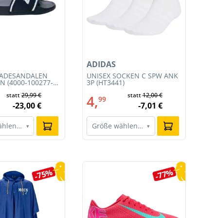
ADIDAS
AD
BADESANDALEN
UNISEX SOCKEN C SPW ANK
DA
N (4000-100277-
3P (HT3441)
(JS
statt
29,99 €
statt
12,00 €
4,
6
99
-23,00 €
-7,01 €
ählen…
Größe wählen…
G
▾
▾
-75%
-77%