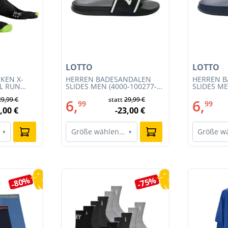
LOTTO
LOTTO
KEN X-
HERREN BADESANDALEN
HERREN 
IL RUN
SLIDES MEN (4000-100277-
SLIDES ME
3S23MB-
002)
001)
29,99 €
statt
29,99 €
6,
6,
99
99
,00 €
-23,00 €
Größe wählen…
Größe w
▾
▾
-80%
-75%