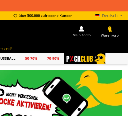
Deutsch
über 500.000 zufriedene Kunden
Mein Konto
Warenkorb
FUSSBALL
50-70%
70-90%
PICKCLUB