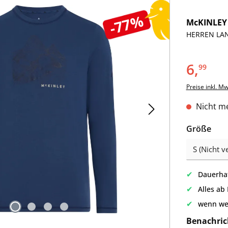
-77%
McKINLEY
HERREN LAN
6,
99
Preise inkl. M
Nicht me
aus
Größe
✔
Dauerhaf
✔
Alles ab
✔
wenn we
Benachric