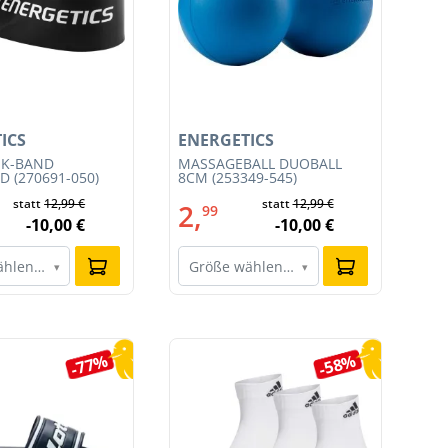
ICS
ENERGETICS
EN
IK-BAND
MASSAGEBALL DUOBALL
MA
 (270691-050)
8CM (253349-545)
545
statt
12,99 €
statt
12,99 €
2,
1
99
-10,00 €
-10,00 €
ählen…
Größe wählen…
G
▾
▾
-77%
-58%