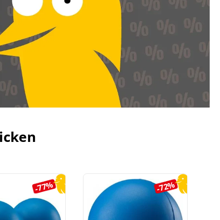
icken
-77%
-72%