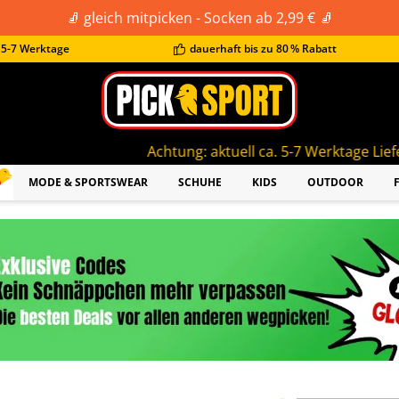
🧦 gleich mitpicken - Socken ab 2,99 € 🧦
t 5-7 Werktage
dauerhaft bis zu 80 % Rabatt
Achtung: aktuell ca. 5-7 Werktage Lieferzeit!
MODE & SPORTSWEAR
SCHUHE
KIDS
OUTDOOR