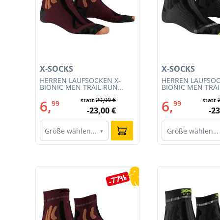
X-SOCKS
X-SOCKS
3S
HERREN LAUFSOCKEN X-
HERREN LAUFSOC
BIONIC MEN TRAIL RUN
BIONIC MEN TRA
ENERGY 4.0 (XS-RS13S23M-
ENERGY 4.0 (RS1
€
statt
29,99 €
statt
R019)
011)
6,
6,
99
99
€
-23,00 €
-23
Größe wählen…
Größe wählen…
▾
Produktgalerie überspringen
0%
-77%