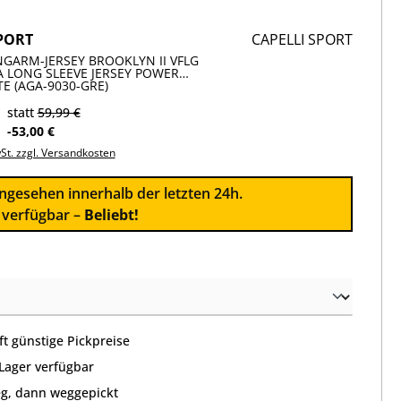
PORT
CAPELLI SPORT
GARM-JERSEY BROOKLYN II VFLG
 LONG SLEEVE JERSEY POWER
E (AGA-9030-GRE)
statt
59,99 €
-53,00 €
wSt. zzgl. Versandkosten
ngesehen innerhalb der letzten 24h.
l verfügbar –
Beliebt!
wählen
t günstige Pickpreise
 Lager verfügbar
g, dann weggepickt