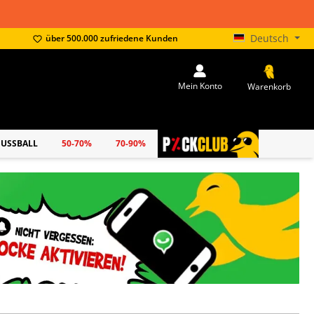
Deutsch
über 500.000 zufriedene Kunden
Mein Konto
Warenkorb
FUSSBALL
50-70%
70-90%
PICKCLUB