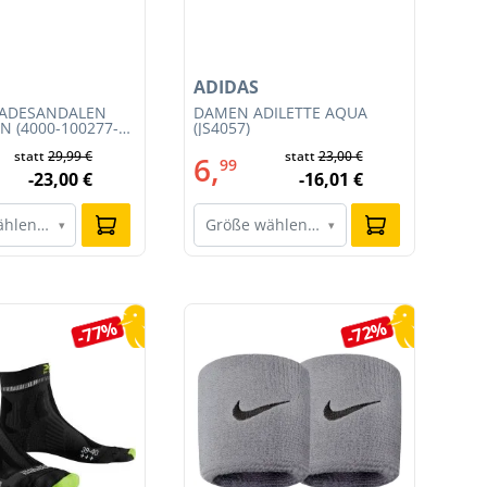
ADIDAS
NI
BADESANDALEN
DAMEN ADILETTE AQUA
HE
N (4000-100277-
(JS4057)
TE
CO
statt
29,99 €
statt
23,00 €
6,
1
99
-23,00 €
-16,01 €
ählen…
Größe wählen…
G
▾
▾
-77%
-72%