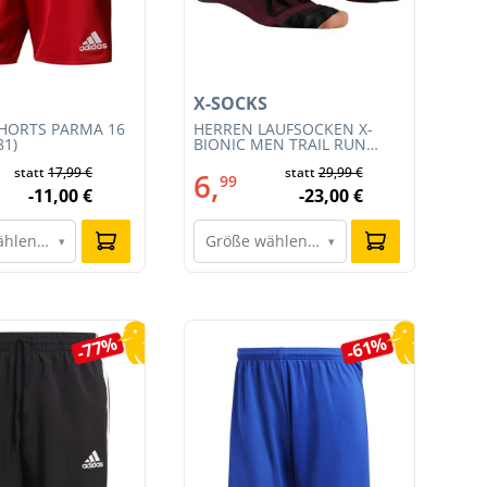
X-SOCKS
X-
HORTS PARMA 16
HERREN LAUFSOCKEN X-
HE
81)
BIONIC MEN TRAIL RUN
BI
ENERGY 4.0 (XS-RS13S23M-
EN
statt
17,99 €
statt
29,99 €
R019)
011
6,
6
99
-11,00 €
-23,00 €
ählen…
Größe wählen…
G
▾
▾
-77%
-61%