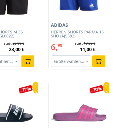
ADIDAS
AD
HORTS M 3S
HERREN SHORTS PARMA 16
HE
GL0022)
SHO (AJ5882)
SH
statt
29,99 €
statt
17,99 €
6,
6
99
-23,00 €
-11,00 €
ählen…
Größe wählen…
G
▾
▾
-77%
-70%