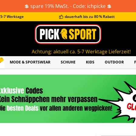
💲 spare 19% MwSt. - Code: ichpicke 💲
t 5-7 Werktage
dauerhaft bis zu 80 % Rabatt
htung: aktuell ca. 5-7 Werktage Lieferzeit!
MODE & SPORTSWEAR
SCHUHE
KIDS
OUTDOOR