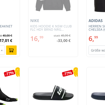
NIKE
ADIDAS
REAKNET
KIDS HOODIE K NSW CLUB
HERREN S
FLC HDY BRND NRG
CHELSEA (
(HV0392-010)
tt
40,00 €
statt
49,99 €
16,
6,
99
99
-17,01 €
-33,00 €
Größe w
▾
-77%
-77%