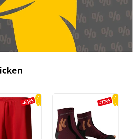
icken
-61%
-77%