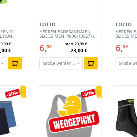
LOTTO
LOTTO
KEN X-
HERREN BADESANDALEN
HERREN 
IL RUN
SLIDES MEN (4000-100277-
SLIDES ME
3S23MB-
002)
001)
29,99 €
statt
29,99 €
6,
6,
99
99
,00 €
-23,00 €
Größe wählen…
Größe w
▾
▾
-80%
-80%