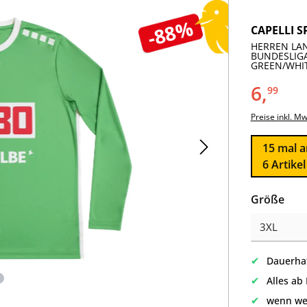
-88%
CAPELLI S
HERREN LAN
BUNDESLIGA
GREEN/WHIT
6,
99
Preise inkl. M
15
mal a
6 Artike
aus
Größe
✔
Dauerhaf
✔
Alles ab
✔
wenn we