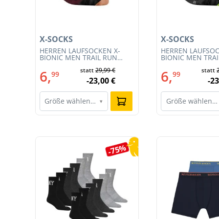
X-SOCKS
X-SOCKS
T
HERREN LAUFSOCKEN X-
HERREN LAUFSOC
BIONIC MEN TRAIL RUN
BIONIC MEN TRA
ENERGY 4.0 (XS-RS13S23M-
ENERGY 4.0 (RS1
€
statt
29,99 €
statt
R019)
011)
6,
6,
99
99
€
-23,00 €
-23
Größe wählen…
Größe wählen…
▾
Produktgalerie überspringen
7%
-75%