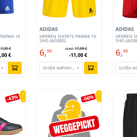
ADIDAS
ADIDAS
PARMA 16
HERREN SHORTS PARMA 16
HERREN S
SHO (AJ5885)
SHO (AJ58
17,99 €
statt
17,99 €
6,
6,
99
99
,00 €
-11,00 €
Größe wählen…
Größe w
▾
▾
-43%
-66%