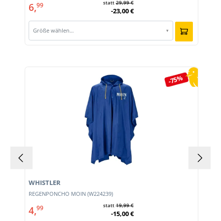
statt
29,99 €
6,
99
-23,00 €
Größe wählen…
▾
Produktgalerie überspringen
-75%
WHISTLER
REGENPONCHO MOIN (W224239)
statt
19,99 €
4,
99
-15,00 €