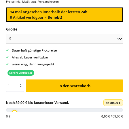
Preise inkl. MwSt. zzgl. Versandkosten
14
mal angesehen innerhalb der letzten 24h.
9 Artikel verfügbar –
Beliebt!
auswählen
Größe
✔
Dauerhaft günstige Pickpreise
✔
Alles ab Lager verfügbar
✔
wenn weg, dann weggepickt
Sofort verfügbar
In den Warenkorb
Noch
89,00 €
bis
kostenloser Versand
.
ab 89,00 €
0 €
0,00 €
/ 89,00 €