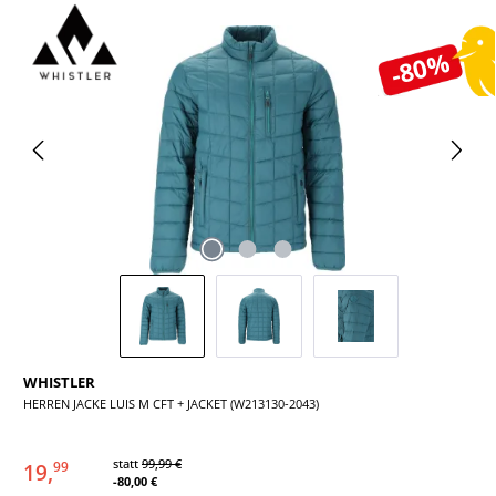
Bildergalerie überspringen
-80%
WHISTLER
HERREN JACKE LUIS M CFT + JACKET (W213130-2043)
statt
99,99 €
19,
99
-80,00 €