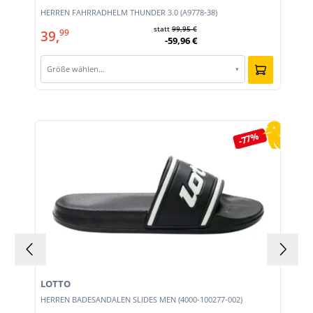
HERREN FAHRRADHELM THUNDER 3.0 (A9778-38)
statt
99,95 €
39,
99
-59,96 €
Größe wählen…
▾
Produktgalerie überspringen
-77%
LOTTO
HERREN BADESANDALEN SLIDES MEN (4000-100277-002)