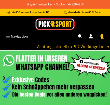
🧦 gleich mitpicken - Socken ab 2,99 € 🧦
alt springen
ab 89€ Versandkostenfrei in DE
dauerhaft bis zu 80 % Rabatt
Navigation
Achtung: aktuell ca. 5-7 Werktage Lieferzei
Bildergalerie überspringen