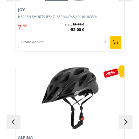
JOY
HERREN SHORTS JESKO BERMUDAS(40416-10330)
statt
59,99 €
7,
99
-52,00 €
Größe wählen…
▾
Produktgalerie überspringen
-60%
ALPINA