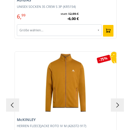
ADIDAS
E
UNISEX SOCKEN 3S CREW S 3P (KR5154)
statt
12,99 €
6,
99
-6,00 €
Größe wählen…
▾
Produktgalerie überspringen
-75%
McKINLEY
HERREN FLEECEJACKE ROTO IV M (426372-917)