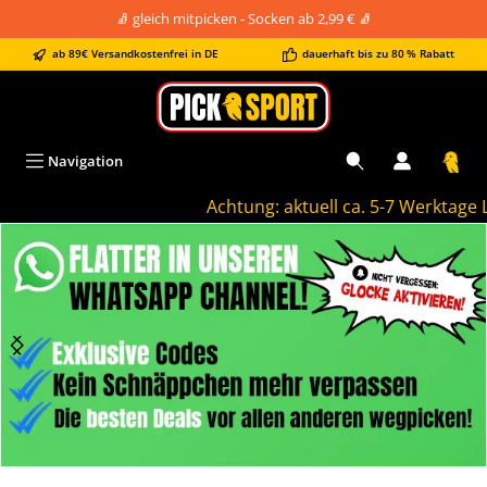
🧦 gleich mitpicken - Socken ab 2,99 € 🧦
alt springen
ab 89€ Versandkostenfrei in DE
dauerhaft bis zu 80 % Rabatt
Navigation
Achtung: aktuell ca. 5-7 Werktage Lief
Bildergalerie überspringen