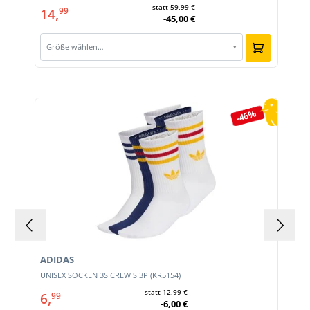
statt
59,99 €
14,
99
-45,00 €
Größe wählen…
▾
Produktgalerie überspringen
-46%
ADIDAS
UNISEX SOCKEN 3S CREW S 3P (KR5154)
statt
12,99 €
6,
99
-6,00 €