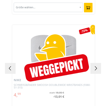
Größe wählen…
▾
Produktgalerie überspringen
-72%
NIKE
SCHWEISSBÄNDER SWOOSH DOUBLEWIDE WRISTBANDS (9380-
51-315)
statt
18,00 €
4,
99
-13,01 €