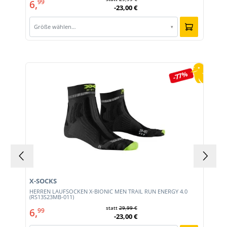
6,
99
-23,00 €
Größe wählen…
▾
Produktgalerie überspringen
-77%
X-SOCKS
HERREN LAUFSOCKEN X-BIONIC MEN TRAIL RUN ENERGY 4.0
(RS13S23MB-011)
statt
29,99 €
6,
99
-23,00 €