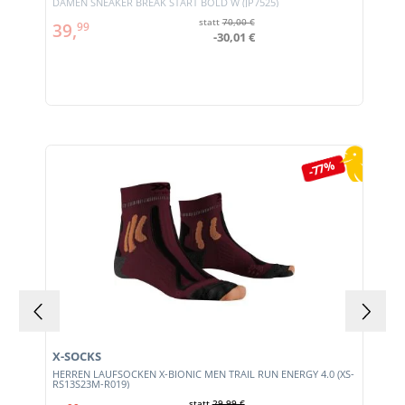
DAMEN SNEAKER BREAK START BOLD W (JP7525)
statt
70,00 €
39,
99
-30,01 €
Produktgalerie überspringen
-77%
X-SOCKS
HERREN LAUFSOCKEN X-BIONIC MEN TRAIL RUN ENERGY 4.0 (XS-
RS13S23M-R019)
statt
29,99 €