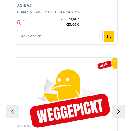
ADIDAS
HERREN SHORTS M 3S CHELSEA (GL0022)
statt
29,99 €
6,
99
-23,00 €
Größe wählen…
▾
Produktgalerie überspringen
-43%
ADIDAS