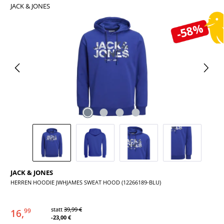
JACK & JONES
Bildergalerie überspringen
-58%
JACK & JONES
HERREN HOODIE JWHJAMES SWEAT HOOD (12266189-BLU)
statt
39,99 €
16,
99
-23,00 €