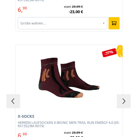
statt
29,99 €
6,
99
-23,00 €
Größe wählen…
▾
Produktgalerie überspringen
-77%
X-SOCKS
HERREN LAUFSOCKEN X-BIONIC MEN TRAIL RUN ENERGY 4.0 (XS-
RS13S23M-R019)
statt
29,99 €
6,
99