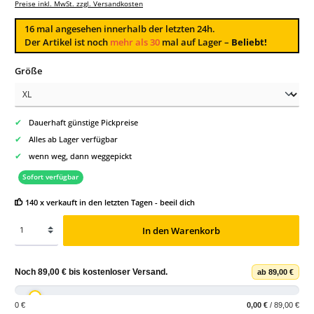
Preise inkl. MwSt. zzgl. Versandkosten
16
mal angesehen innerhalb der letzten 24h.
Der Artikel ist noch
mehr als 30
mal auf Lager –
Beliebt!
auswählen
Größe
✔
Dauerhaft günstige Pickpreise
✔
Alles ab Lager verfügbar
✔
wenn weg, dann weggepickt
Sofort verfügbar
140 x verkauft in den letzten Tagen - beeil dich
In den Warenkorb
Noch
89,00 €
bis
kostenloser Versand
.
ab 89,00 €
0 €
0,00 €
/ 89,00 €