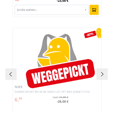
-23,00 €
Größe wählen…
▾
Produktgalerie überspringen
-80%
NIKE
DAMEN SPORT BH W NK SWSH LGT SPT BRA (DX6817-010)
statt
34,99 €
6,
99
-28,00 €