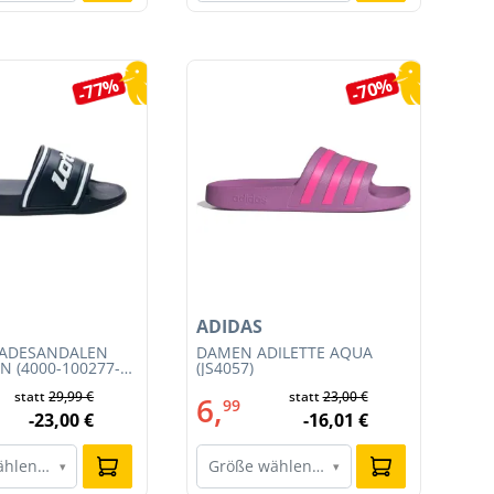
-77%
-70%
ADIDAS
NI
BADESANDALEN
DAMEN ADILETTE AQUA
HE
N (4000-100277-
(JS4057)
TE
CO
statt
29,99 €
statt
23,00 €
6,
1
99
-23,00 €
-16,01 €
ählen…
Größe wählen…
G
▾
▾