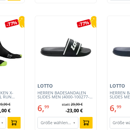
-77%
-77%
LOTTO
LOTTO
KEN X-
HERREN BADESANDALEN
HERREN 
IL RUN
SLIDES MEN (4000-100277-
SLIDES ME
3S23MB-
002)
001)
29,99 €
statt
29,99 €
6,
6,
99
99
,00 €
-23,00 €
Größe wählen…
Größe w
▾
▾