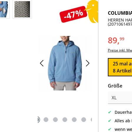
-47%
COLUMBI
HERREN HAR
(2071061497
89,
99
Preise inkl. M
25
mal a
8 Artike
aus
Größe
✔
Dauerhaf
✔
Alles ab
✔
wenn we