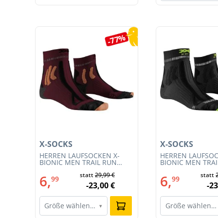
Produktgalerie überspringen
5%
-77%
X-SOCKS
X-SOCKS
T
HERREN LAUFSOCKEN X-
HERREN LAUFSOC
BIONIC MEN TRAIL RUN
BIONIC MEN TRA
ENERGY 4.0 (XS-RS13S23M-
ENERGY 4.0 (RS1
€
statt
29,99 €
statt
R019)
011)
6,
6,
99
99
€
-23,00 €
-23
Größe wählen…
Größe wählen…
▾