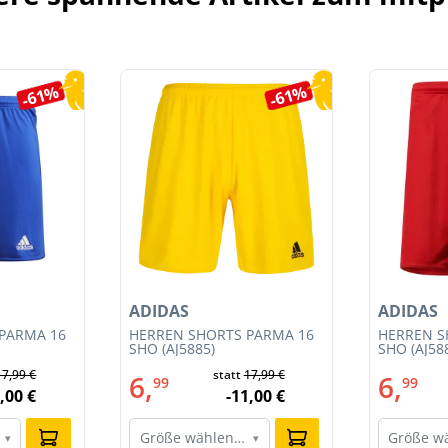
-61%
-61%
ADIDAS
ADIDAS
PARMA 16
HERREN SHORTS PARMA 16
HERREN S
SHO (AJ5885)
SHO (AJ58
17,99 €
statt
17,99 €
6,
6,
99
99
,00 €
-11,00 €
Größe wählen…
Größe w
▾
▾