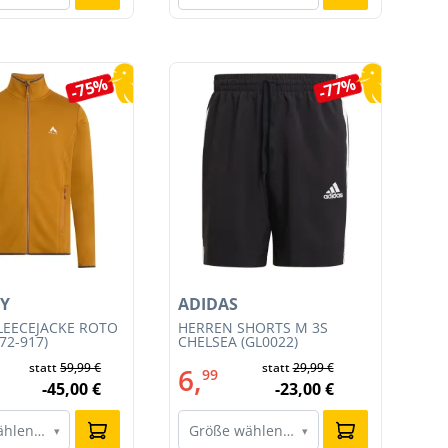
-75%
-77%
Y
ADIDAS
AD
LEECEJACKE ROTO
HERREN SHORTS M 3S
HE
72-917)
CHELSEA (GL0022)
SH
statt
59,99 €
statt
29,99 €
6,
6
99
-45,00 €
-23,00 €
ählen…
Größe wählen…
G
▾
▾