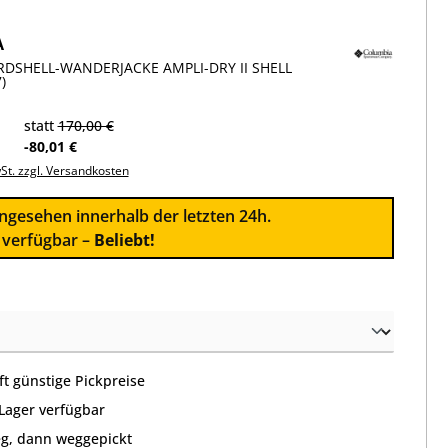
A
DSHELL-WANDERJACKE AMPLI-DRY II SHELL
)
statt
170,00 €
-80,01 €
wSt. zzgl. Versandkosten
ngesehen innerhalb der letzten 24h.
l verfügbar –
Beliebt!
wählen
t günstige Pickpreise
 Lager verfügbar
g, dann weggepickt