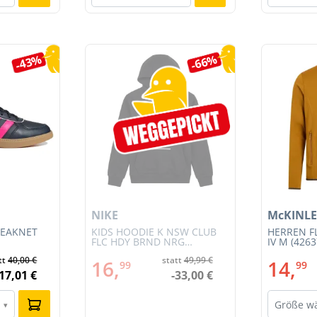
-43%
-66%
NIKE
McKINLE
REAKNET
KIDS HOODIE K NSW CLUB
HERREN F
FLC HDY BRND NRG
IV M (4263
(HV0392-010)
tt
40,00 €
statt
49,99 €
16,
14,
99
99
-17,01 €
-33,00 €
Größe w
▾