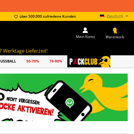
Deutsch
über 500.000 zufriedene Kunden
Mein Konto
Warenkorb
zeit!
FUSSBALL
50-70%
70-90%
PICKCLUB