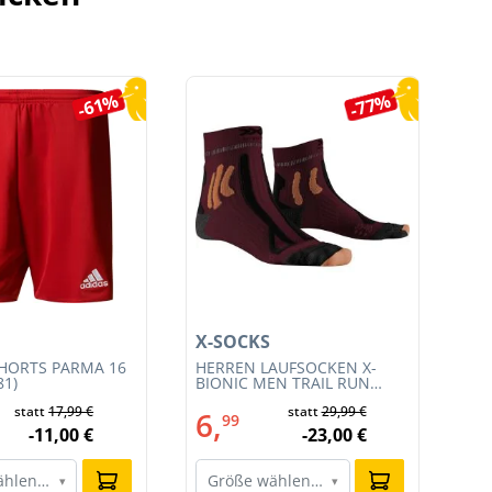
-61%
-77%
X-SOCKS
X-
HORTS PARMA 16
HERREN LAUFSOCKEN X-
HE
81)
BIONIC MEN TRAIL RUN
BI
ENERGY 4.0 (XS-RS13S23M-
EN
statt
17,99 €
statt
29,99 €
R019)
011
6,
6
99
-11,00 €
-23,00 €
ählen…
Größe wählen…
G
▾
▾