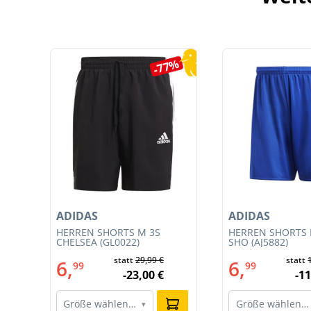
Produktgalerie überspringen
5%
-77%
ADIDAS
ADIDAS
T
HERREN SHORTS M 3S
HERREN SHORTS 
CE
CHELSEA (GL0022)
SHO (AJ5882)
statt
29,99 €
statt
6,
6,
99
99
-23,00 €
-11
Größe wählen…
Größe wählen…
▾