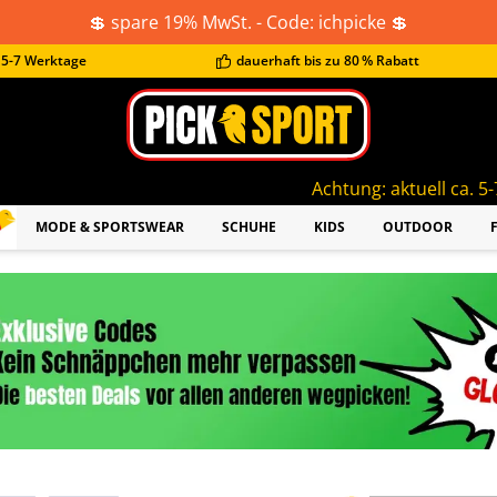
💲 spare 19% MwSt. - Code: ichpicke 💲
t 5-7 Werktage
dauerhaft bis zu 80 % Rabatt
Achtung: aktuell ca. 5-7 Werktage Liefer
MODE & SPORTSWEAR
SCHUHE
KIDS
OUTDOOR