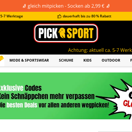
🧦 gleich mitpicken - Socken ab 2,99 € 🧦
t 5-7 Werktage
dauerhaft bis zu 80 % Rabatt
Achtung: aktuell ca. 5-7 Werktage Lieferzeit!
MODE & SPORTSWEAR
SCHUHE
KIDS
OUTDOOR