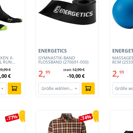
ENERGETICS
ENERGET
KEN X-
GYMNASTIK-BAND
MASSAGEB
IL RUN
FLOSSBAND (270691-050)
8CM (2533
3S23MB-
29,99 €
statt
12,99 €
2,
2,
99
99
,00 €
-10,00 €
Größe wählen…
Größe w
▾
▾
-77%
-74%