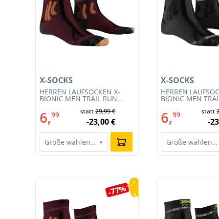
X-SOCKS
X-SOCKS
3S
HERREN LAUFSOCKEN X-
HERREN LAUFSOC
BIONIC MEN TRAIL RUN
BIONIC MEN TRA
ENERGY 4.0 (XS-RS13S23M-
ENERGY 4.0 (RS1
€
statt
29,99 €
statt
R019)
011)
6,
6,
99
99
€
-23,00 €
-23
Größe wählen…
Größe wählen…
▾
Produktgalerie überspringen
0%
-77%