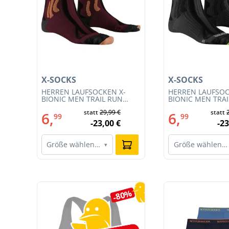
X-SOCKS
X-SOCKS
HERREN LAUFSOCKEN X-
HERREN LAUFSOC
54)
BIONIC MEN TRAIL RUN
BIONIC MEN TRA
ENERGY 4.0 (XS-RS13S23M-
ENERGY 4.0 (RS1
€
statt
29,99 €
statt
R019)
011)
6,
6,
99
99
€
-23,00 €
-23
Größe wählen…
Größe wählen…
▾
Produktgalerie überspringen
3%
-80%