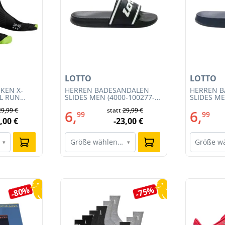
LOTTO
LOTTO
KEN X-
HERREN BADESANDALEN
HERREN 
IL RUN
SLIDES MEN (4000-100277-
SLIDES ME
3S23MB-
002)
001)
29,99 €
statt
29,99 €
6,
6,
99
99
,00 €
-23,00 €
Größe wählen…
Größe w
▾
▾
-80%
-75%