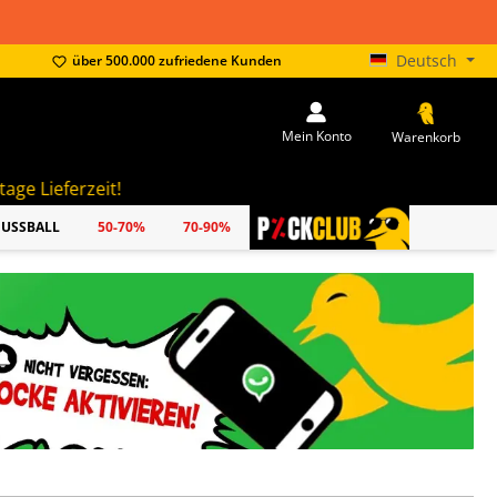
Deutsch
über 500.000 zufriedene Kunden
Mein Konto
Warenkorb
FUSSBALL
50-70%
70-90%
PICKCLUB