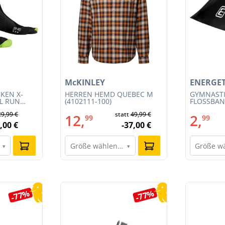
McKINLEY
ENERGET
KEN X-
HERREN HEMD QUEBEC M
GYMNAST
IL RUN
(4102111-100)
FLOSSBAND
3S23MB-
29,99 €
statt
49,99 €
12,
2,
99
99
,00 €
-37,00 €
Größe wählen…
Größe w
▾
▾
-77%
-77%