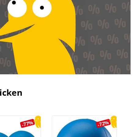
icken
-77%
-72%