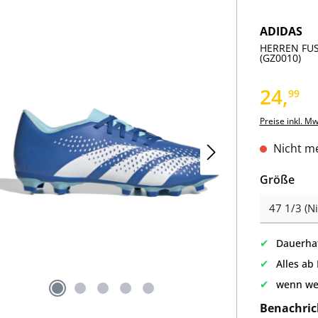
ADIDAS
HERREN FUS
(GZ0010)
24,
99
Preise inkl. M
Nicht me
aus
Größe
✔
Dauerhaf
✔
Alles ab
✔
wenn we
Benachric