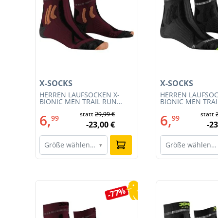
X-SOCKS
X-SOCKS
T
HERREN LAUFSOCKEN X-
HERREN LAUFSOC
CE
BIONIC MEN TRAIL RUN
BIONIC MEN TRA
ENERGY 4.0 (XS-RS13S23M-
ENERGY 4.0 (RS1
statt
29,99 €
statt
R019)
011)
6,
6,
99
99
-23,00 €
-23
Größe wählen…
Größe wählen…
▾
Produktgalerie überspringen
0%
-77%