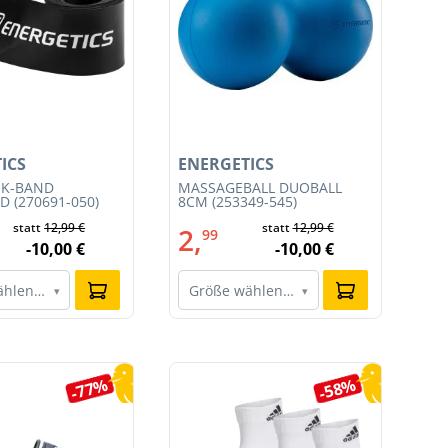
ICS
ENERGETICS
EN
IK-BAND
MASSAGEBALL DUOBALL
MA
 (270691-050)
8CM (253349-545)
545
statt
12,99 €
statt
12,99 €
2,
1
99
-10,00 €
-10,00 €
ählen…
Größe wählen…
G
▾
▾
-77%
-58%