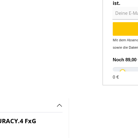
ist.
Deine E-Mail
Mit dem Absend
sowie die
Date
Noch
89,00 
0 €
RACY.4 FxG