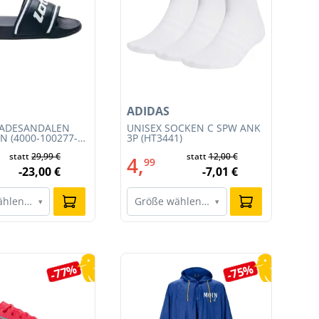
ADIDAS
AD
BADESANDALEN
UNISEX SOCKEN C SPW ANK
DA
N (4000-100277-
3P (HT3441)
(JS
statt
29,99 €
statt
12,00 €
4,
6
99
-23,00 €
-7,01 €
ählen…
Größe wählen…
G
▾
▾
-77%
-75%