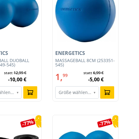
ICS
ENERGETICS
EN
ALL DUOBALL
MASSAGEBALL 8CM (253351-
TR
49-545)
545)
SET
statt
12,99 €
statt
6,99 €
1,
4
99
-10,00 €
-5,00 €
ählen…
Größe wählen…
G
▾
▾
-77%
-77%