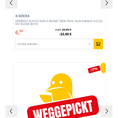
X-SOCKS
HERREN LAUFSOCKEN X-BIONIC MEN TRAIL RUN ENERGY 4.0 (XS-
RS13S23M-R019)
statt
29,99 €
6,
99
-23,00 €
Größe wählen…
▾
Produktgalerie überspringen
-77%