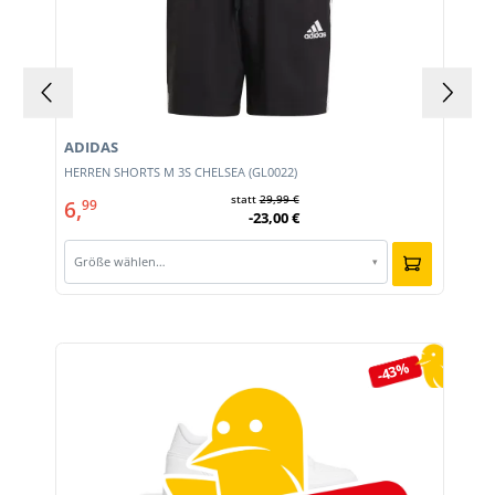
ADIDAS
HERREN SHORTS M 3S CHELSEA (GL0022)
statt
29,99 €
6,
99
-23,00 €
Größe wählen…
▾
Produktgalerie überspringen
-43%