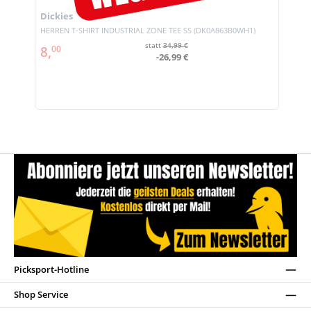
Dickies
HERREN T-SHIRT INDUSTRIAL ZONE TEE SS (DK0A863B0WH1)
statt
34,99 €
8,
00
-26,99 €
Picksport-Hotline
Shop Service