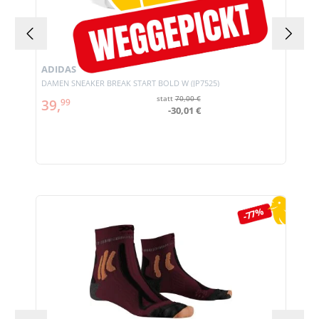
ADIDAS
DAMEN SNEAKER BREAK START BOLD W (JP7525)
statt
70,00 €
39,
99
-30,01 €
Produktgalerie überspringen
-77%