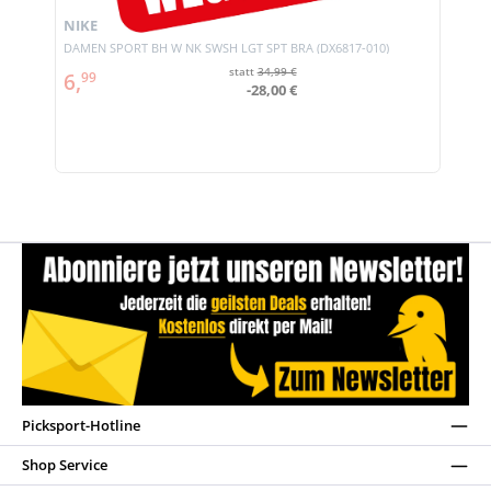
NIKE
DAMEN SPORT BH W NK SWSH LGT SPT BRA (DX6817-010)
statt
34,99 €
6,
99
-28,00 €
Picksport-Hotline
Shop Service