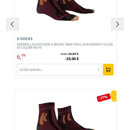
X-SOCKS
HERREN LAUFSOCKEN X-BIONIC MEN TRAIL RUN ENERGY 4.0 (XS-
RS13S23M-R019)
statt
29,99 €
6,
99
-23,00 €
Größe wählen…
▾
Produktgalerie überspringen
-77%