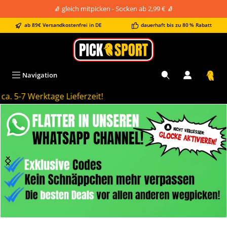
🧦 gleich mitpicken - Socken ab 2,99 € 🧦
alt springen
ab 89€ Versandkostenfrei in DE
dauerhaft bis zu 80 % Rabatt
Navigation
a. 5-7 Werktage Lieferzeit!
Bildergalerie überspringen