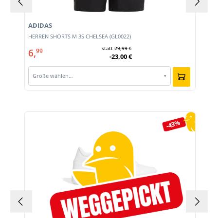
ADIDAS
HERREN SHORTS M 3S CHELSEA (GL0022)
statt
29,99 €
6,
99
-23,00 €
Größe wählen…
▾
Produktgalerie überspringen
-43%