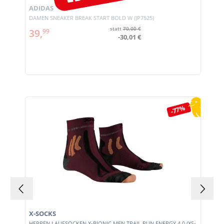
ADIDAS
DAMEN SNEAKER BREAK START BOLD W (JP7525)
statt
70,00 €
39,
99
-30,01 €
Produktgalerie überspringen
-77%
X-SOCKS
HERREN LAUFSOCKEN X-BIONIC MEN TRAIL RUN ENERGY 4.0 (XS-