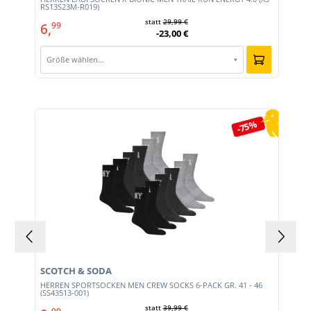
RS13S23M-R019)
statt
29,99 €
6,
99
-23,00 €
Größe wählen…
▾
Produktgalerie überspringen
-75%
SCOTCH & SODA
0)
HERREN SPORTSOCKEN MEN CREW SOCKS 6-PACK GR. 41 - 46
(SS43513-001)
statt
39,99 €