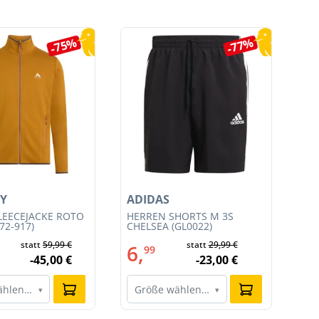
-75%
-77%
Y
ADIDAS
AD
LEECEJACKE ROTO
HERREN SHORTS M 3S
HE
72-917)
CHELSEA (GL0022)
SH
statt
59,99 €
statt
29,99 €
6,
6
99
-45,00 €
-23,00 €
ählen…
Größe wählen…
G
▾
▾