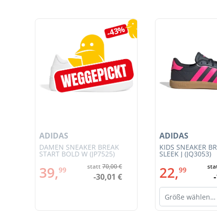
Produktgalerie überspringen
7%
-43%
ADIDAS
ADIDAS
JSY
DAMEN SNEAKER BREAK
KIDS SNEAKER B
START BOLD W (JP7525)
SLEEK J (JQ3053)
€
statt
70,00 €
sta
39,
22,
99
99
€
-30,01 €
Größe wählen…