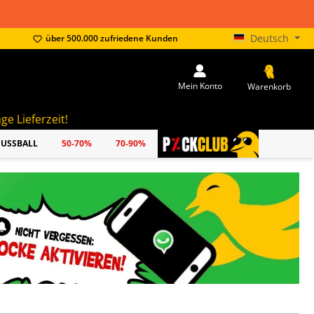
Deutsch
über 500.000 zufriedene Kunden
Mein Konto
Warenkorb
FUSSBALL
50-70%
70-90%
PICKCLUB