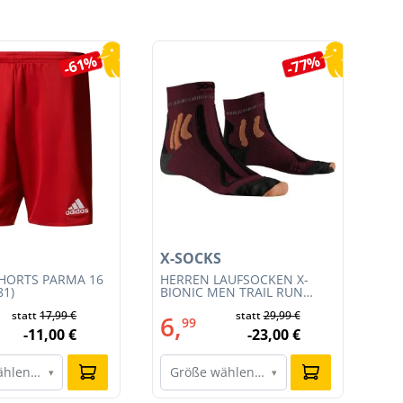
-61%
-77%
X-SOCKS
X-
HORTS PARMA 16
HERREN LAUFSOCKEN X-
HE
81)
BIONIC MEN TRAIL RUN
BI
ENERGY 4.0 (XS-RS13S23M-
EN
statt
17,99 €
statt
29,99 €
R019)
011
6,
6
99
-11,00 €
-23,00 €
ählen…
Größe wählen…
G
▾
▾