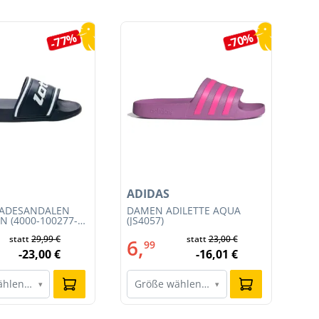
-77%
-70%
ADIDAS
NI
BADESANDALEN
DAMEN ADILETTE AQUA
HE
N (4000-100277-
(JS4057)
TE
CO
statt
29,99 €
statt
23,00 €
6,
1
99
-23,00 €
-16,01 €
ählen…
Größe wählen…
G
▾
▾