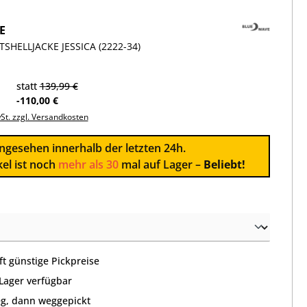
E
SHELLJACKE JESSICA (2222-34)
statt
139,99 €
-110,00 €
wSt. zzgl. Versandkosten
ngesehen innerhalb der letzten 24h.
kel ist noch
mehr als 30
mal auf Lager –
Beliebt!
wählen
t günstige Pickpreise
 Lager verfügbar
g, dann weggepickt