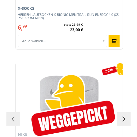
X-SOCKS
HERREN LAUFSOCKEN X-BIONIC MEN TRAIL RUN ENERGY 4.0 (XS-
RS13S23M-R019)
statt
29,99 €
6,
99
-23,00 €
Größe wählen…
▾
Produktgalerie überspringen
-72%
NIKE