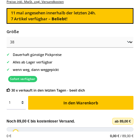
Preise inkl. MwSt. zzgl. Versandkosten
11
mal angesehen innerhalb der letzten 24h.
7 Artikel verfügbar –
Beliebt!
auswählen
Größe
✔
Dauerhaft günstige Pickpreise
✔
Alles ab Lager verfügbar
✔
wenn weg, dann weggepickt
Sofort verfügbar
30 x verkauft in den letzten Tagen - beeil dich
In den Warenkorb
Noch
89,00 €
bis
kostenloser Versand
.
ab 89,00 €
0 €
0,00 €
/ 89,00 €