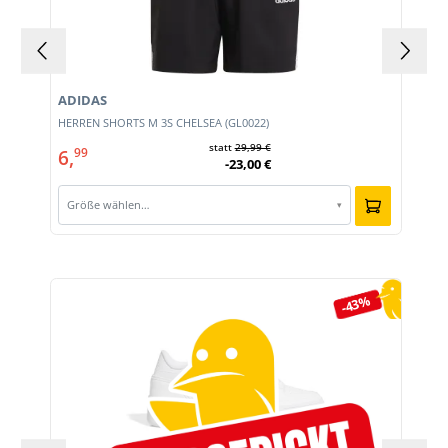
ADIDAS
HERREN SHORTS M 3S CHELSEA (GL0022)
statt
29,99 €
6,
99
-23,00 €
Größe wählen…
▾
Produktgalerie überspringen
-43%