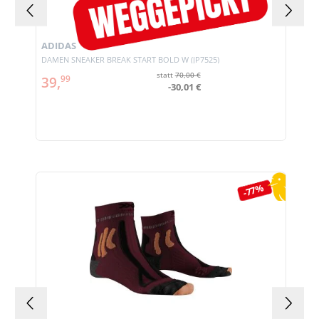
ADIDAS
DAMEN SNEAKER BREAK START BOLD W (JP7525)
statt
70,00 €
39,
99
-30,01 €
Produktgalerie überspringen
-77%