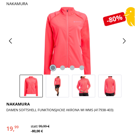
NAKAMURA
Bildergalerie überspringen
-80%
NAKAMURA
DAMEN SOFTSHELL FUNKTIONSJACKE AKRONA WI WMS (417938-403)
statt
99,99 €
19,
99
-80,00 €