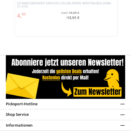
SCHWEISSBÄNDER SWOOSH DOUBLEWIDE WRISTBANDS (9380-
51-315)
statt
18,00 €
4,
99
-13,01 €
Picksport-Hotline
Shop Service
Informationen