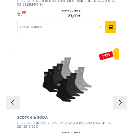
HERREN LAUFSOCKEN X-BIONIC MEN TRAIL RUN ENERGY 4.0 (XS-
RS13S23M-R019)
statt
29,99 €
6,
99
-23,00 €
Größe wählen…
▾
Produktgalerie überspringen
-75%
SCOTCH & SODA
HERREN SPORTSOCKEN MEN CREW SOCKS 6-PACK GR. 41 - 46
(SS43513-001)
statt
39,99 €