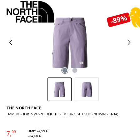
Bildergalerie überspringen
-89%
THE NORTH FACE
DAMEN SHORTS W SPEEDLIGHT SLIM STRAIGHT SHO (NF0A826C-N14)
statt
74,99 €
7,
99
-67,00 €