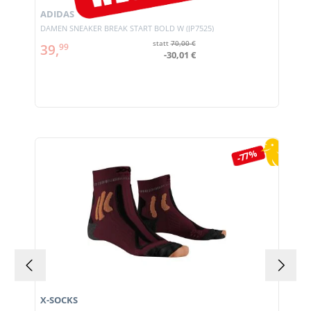
ADIDAS
DAMEN SNEAKER BREAK START BOLD W (JP7525)
statt
70,00 €
39,
99
-30,01 €
Produktgalerie überspringen
-77%
X-SOCKS