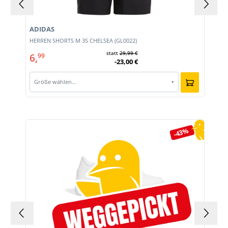
ADIDAS
E
HERREN SHORTS M 3S CHELSEA (GL0022)
statt
29,99 €
6,
99
-23,00 €
Größe wählen…
▾
Produktgalerie überspringen
-43%