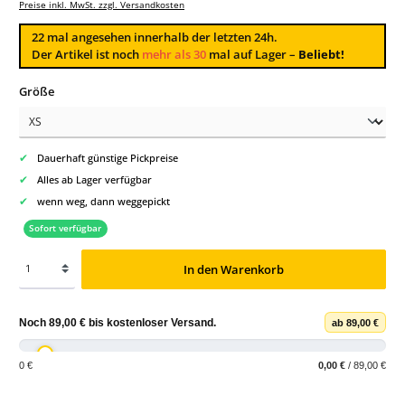
Preise inkl. MwSt. zzgl. Versandkosten
22
mal angesehen innerhalb der letzten 24h.
Der Artikel ist noch
mehr als 30
mal auf Lager –
Beliebt!
auswählen
Größe
✔
Dauerhaft günstige Pickpreise
✔
Alles ab Lager verfügbar
✔
wenn weg, dann weggepickt
Sofort verfügbar
In den Warenkorb
Noch
89,00 €
bis
kostenloser Versand
.
ab 89,00 €
0 €
0,00 €
/ 89,00 €