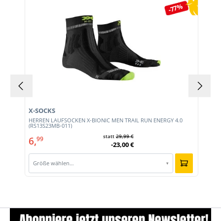
-77%
X-SOCKS
HERREN LAUFSOCKEN X-BIONIC MEN TRAIL RUN ENERGY 4.0
(RS13S23MB-011)
statt
29,99 €
6,
99
-23,00 €
Größe wählen…
▾