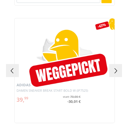
Produktgalerie überspringen
-43%
ADIDAS
DAMEN SNEAKER BREAK START BOLD W (JP7525)
statt
70,00 €
39,
99
-30,01 €