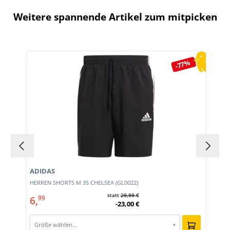
Weitere spannende Artikel zum mitpicken
Produktgalerie überspringen
-77%
ADIDAS
HERREN SHORTS M 3S CHELSEA (GL0022)
statt
29,99 €
6,
99
-23,00 €
Größe wählen…
▾