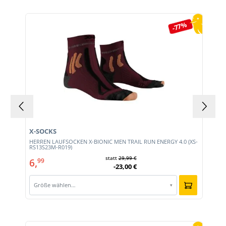
Produktgalerie überspringen
-77%
X-SOCKS
HERREN LAUFSOCKEN X-BIONIC MEN TRAIL RUN ENERGY 4.0 (XS-
RS13S23M-R019)
statt
29,99 €
6,
99
-23,00 €
Größe wählen…
▾
Produktgalerie überspringen