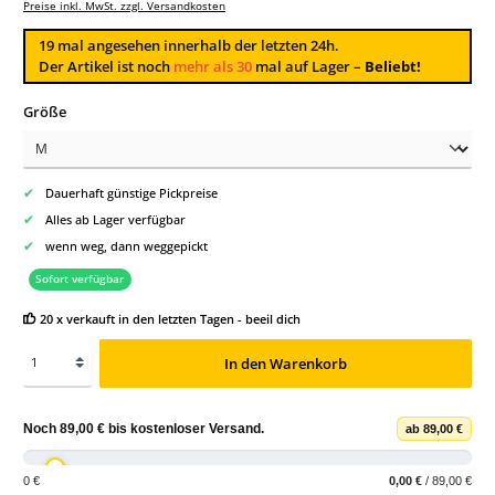
Preise inkl. MwSt. zzgl. Versandkosten
19
mal angesehen innerhalb der letzten 24h.
Der Artikel ist noch
mehr als 30
mal auf Lager –
Beliebt!
auswählen
Größe
✔
Dauerhaft günstige Pickpreise
✔
Alles ab Lager verfügbar
✔
wenn weg, dann weggepickt
Sofort verfügbar
20 x verkauft in den letzten Tagen - beeil dich
In den Warenkorb
Noch
89,00 €
bis
kostenloser Versand
.
ab 89,00 €
0 €
0,00 €
/ 89,00 €