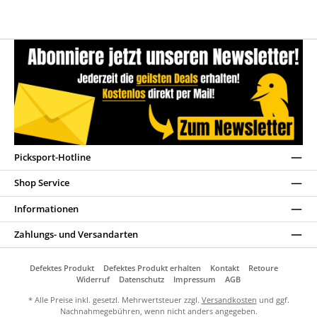
Picksport-Hotline
Shop Service
Informationen
Zahlungs- und Versandarten
Defektes Produkt
Defektes Produkt erhalten
Kontakt
Retoure
Widerruf
Datenschutz
Impressum
AGB
* Alle Preise inkl. gesetzl. Mehrwertsteuer zzgl.
Versandkosten
und ggf.
Nachnahmegebühren, wenn nicht anders angegeben.