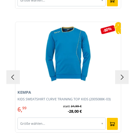
Größe wählen…
▾
Produktgalerie überspringen
-80%
KEMPA
KIDS SWEATSHIRT CURVE TRAINING TOP KIDS (2005088K-03)
statt
34,99 €
6,
99
-28,00 €
Größe wählen…
▾