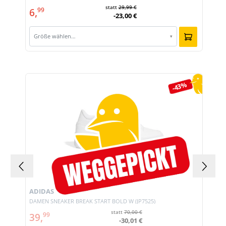
statt
29,99 €
6,
99
-23,00 €
Größe wählen…
▾
Produktgalerie überspringen
-43%
ADIDAS
DAMEN SNEAKER BREAK START BOLD W (JP7525)
statt
70,00 €
39,
99
-30,01 €