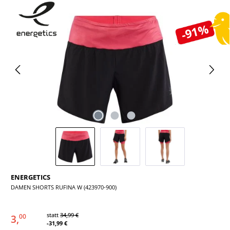
Bildergalerie überspringen
-91%
ENERGETICS
DAMEN SHORTS RUFINA W (423970-900)
statt
34,99 €
3,
00
-31,99 €