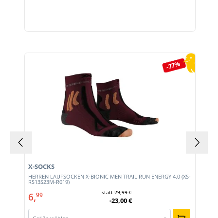
Produktgalerie überspringen
-77%
X-SOCKS
HERREN LAUFSOCKEN X-BIONIC MEN TRAIL RUN ENERGY 4.0 (XS-
RS13S23M-R019)
statt
29,99 €
6,
99
-23,00 €