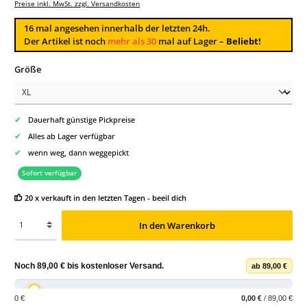
Preise inkl. MwSt. zzgl. Versandkosten
16
mal angesehen innerhalb der letzten 24h.
Der Artikel ist noch
mehr als 30
mal auf Lager –
Beliebt!
auswählen
Größe
✔
Dauerhaft günstige Pickpreise
✔
Alles ab Lager verfügbar
✔
wenn weg, dann weggepickt
Sofort verfügbar
20 x verkauft in den letzten Tagen - beeil dich
In den Warenkorb
Noch
89,00 €
bis
kostenloser Versand
.
ab 89,00 €
0 €
0,00 €
/ 89,00 €