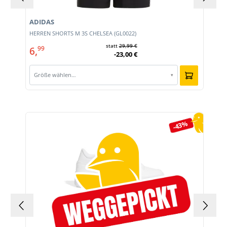
ADIDAS
HERREN SHORTS M 3S CHELSEA (GL0022)
statt
29,99 €
6,
99
-23,00 €
Größe wählen…
▾
Produktgalerie überspringen
-43%