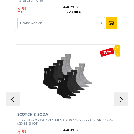
RS13S23M-R019)
statt
29,99 €
6,
99
-23,00 €
Größe wählen…
▾
Produktgalerie überspringen
-75%
SCOTCH & SODA
HERREN SPORTSOCKEN MEN CREW SOCKS 6-PACK GR. 41 - 46
0)
(SS43513-001)
statt
39,99 €
9,
99