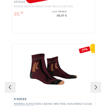
ADIDAS
DAMEN SNEAKER BREAK START BOLD W (JP7525)
statt
70,00 €
39,
99
-30,01 €
Produktgalerie überspringen
-77%
X-SOCKS
HERREN LAUFSOCKEN X-BIONIC MEN TRAIL RUN ENERGY 4.0 (XS-