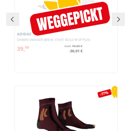
ADIDAS
DAMEN SNEAKER BREAK START BOLD W (JP7525)
statt
70,00 €
39,
99
-30,01 €
Produktgalerie überspringen
-77%