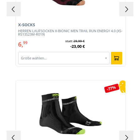
X-SOCKS
HERREN LAUFSOCKEN X-BIONIC MEN TRAIL RUN ENERGY 4.0 (XS-
RS13S23M-R019)
statt
29,99 €
6,
99
-23,00 €
Größe wählen…
▾
Produktgalerie überspringen
-77%