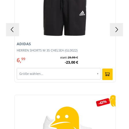
ADIDAS
HERREN SHORTS M 3S CHELSEA (GL0022)
statt
29,99 €
6,
99
-23,00 €
Größe wählen…
▾
Produktgalerie überspringen
-43%