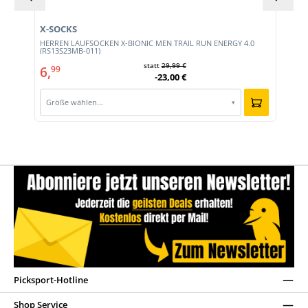
X-SOCKS
Y
HERREN LAUFSOCKEN X-BIONIC MEN TRAIL RUN ENERGY 4.0
(RS13S23MB-011)
statt
29,99 €
6,
99
-23,00 €
Größe wählen…
▾
Picksport-Hotline
Shop Service