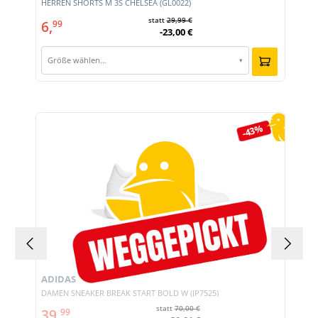
E
HERREN SHORTS M 3S CHELSEA (GL0022)
statt
29,99 €
6,
99
-23,00 €
Größe wählen…
▾
Produktgalerie überspringen
-43%
ADIDAS
DAMEN SNEAKER BREAK START BOLD W (JP7525)
statt
70,00 €
39,
99