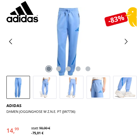
Bildergalerie überspringen
-83%
ADIDAS
DAMEN JOGGINGHOSE W Z.N.E. PT (JW7736)
statt
90,00 €
14,
99
-75,01 €