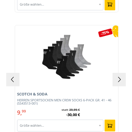
Größe wählen…
▾
Produktgalerie überspringen
-75%
SCOTCH & SODA
HERREN SPORTSOCKEN MEN CREW SOCKS 6-PACK GR. 41 - 46
(SS43513-001)
statt
39,99 €
9,
99
-30,00 €
Größe wählen…
▾