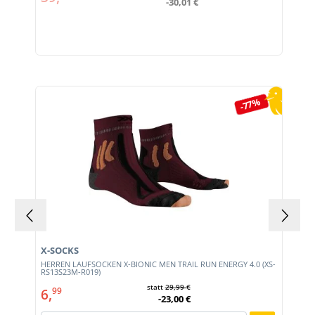
-30,01 €
Produktgalerie überspringen
-77%
X-SOCKS
HERREN LAUFSOCKEN X-BIONIC MEN TRAIL RUN ENERGY 4.0 (XS-
RS13S23M-R019)
statt
29,99 €
6,
99
-23,00 €