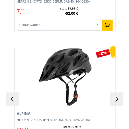
HERREN SHORTS JESKO BERMUDAS(40416-10330)
statt
59,99 €
7,
99
-52,00 €
Größe wählen…
▾
Produktgalerie überspringen
-60%
ALPINA
HERREN FAHRRADHELM THUNDER 3.0 (A9778-38)
statt
99,95 €
99