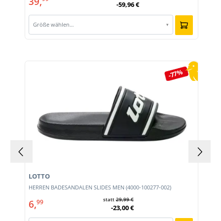
39,
-59,96 €
Größe wählen…
▾
Produktgalerie überspringen
-77%
LOTTO
HERREN BADESANDALEN SLIDES MEN (4000-100277-002)
statt
29,99 €
6,
99
-23,00 €