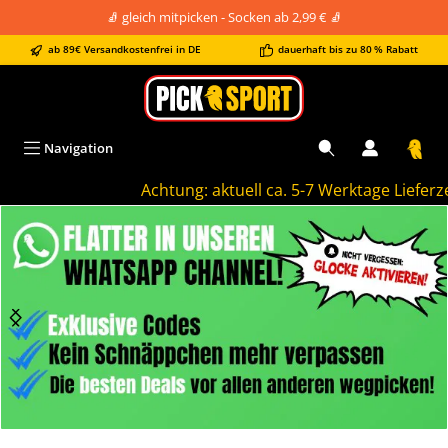
🧦 gleich mitpicken - Socken ab 2,99 € 🧦
alt springen
ab 89€ Versandkostenfrei in DE
dauerhaft bis zu 80 % Rabatt
Navigation
Achtung: aktuell ca. 5-7 Werktage Lieferzeit
Bildergalerie überspringen