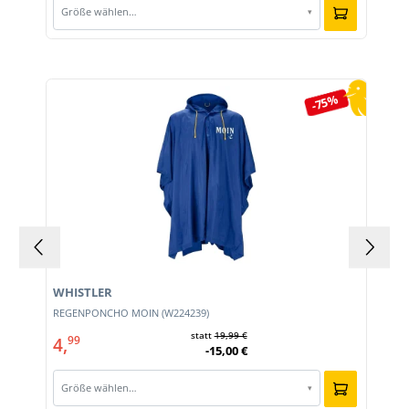
Größe wählen…
▾
Produktgalerie überspringen
-75%
WHISTLER
REGENPONCHO MOIN (W224239)
statt
19,99 €
4,
99
-15,00 €
Größe wählen…
▾