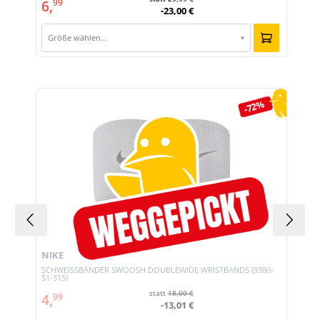
6,
99
-23,00 €
Größe wählen…
▾
Produktgalerie überspringen
-72%
NIKE
SCHWEISSBÄNDER SWOOSH DOUBLEWIDE WRISTBANDS (9380-
51-315)
statt
18,00 €
4,
99
-13,01 €