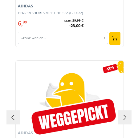
ADIDAS
HERREN SHORTS M 3S CHELSEA (GL0022)
statt
29,99 €
6,
99
-23,00 €
Größe wählen…
▾
Produktgalerie überspringen
-43%
ADIDAS