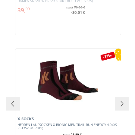
DAMEN SNEAKER BREAK START BOLD W (JP7525)
statt
70,00 €
39,
99
-30,01 €
Produktgalerie überspringen
-77%
X-SOCKS
HERREN LAUFSOCKEN X-BIONIC MEN TRAIL RUN ENERGY 4.0 (XS-
RS13S23M-R019)
statt
29,99 €