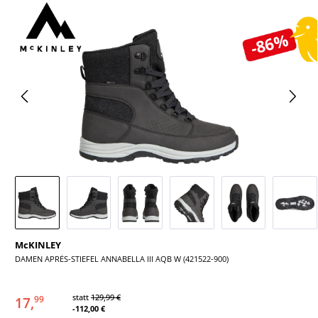
Bildergalerie überspringen
-86%
McKINLEY
DAMEN APRÈS-STIEFEL ANNABELLA III AQB W (421522-900)
statt
129,99 €
17,
99
-112,00 €