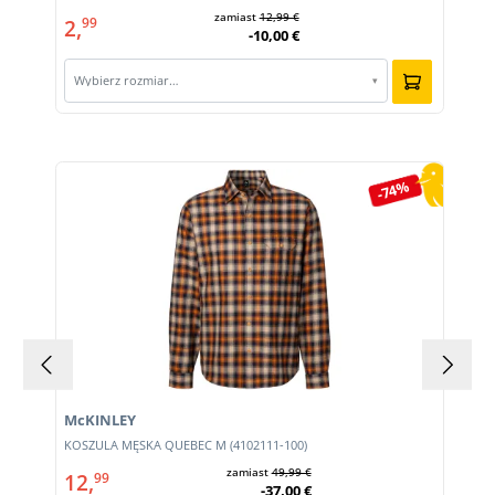
zamiast
12,99 €
2,
99
-10,00 €
Wybierz rozmiar…
▾
Pomiń galerię produktów
-74%
McKINLEY
4-
KOSZULA MĘSKA QUEBEC M (4102111-100)
zamiast
49,99 €
12,
99
-37,00 €