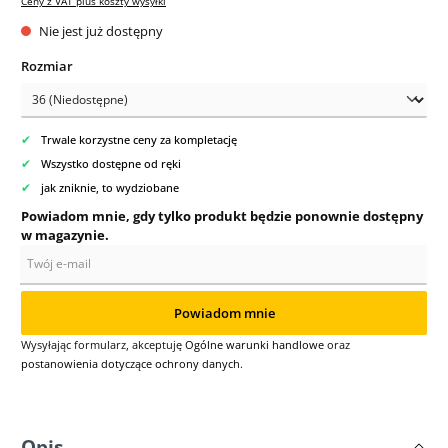
Ceny z VAT plus koszty wysyłki
Nie jest już dostępny
Wybierz
Rozmiar
✔
Trwale korzystne ceny za kompletację
✔
Wszystko dostępne od ręki
✔
jak zniknie, to wydziobane
Powiadom mnie, gdy tylko produkt będzie ponownie dostępny
w magazynie.
Twój e-mail
Powiadom mnie
Wysyłając formularz, akceptuję
Ogólne warunki handlowe
oraz
postanowienia dotyczące ochrony danych
.
Opis