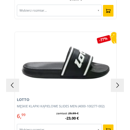
Wybierz rozmiar…
▾
Pomiń galerię produktów
-77%
LOTTO
MĘSKIE KLAPKI KĄPIELOWE SLIDES MEN (4000-100277-002)
zamiast
29,99 €
6,
99
-23,00 €
Wybierz rozmiar…
▾