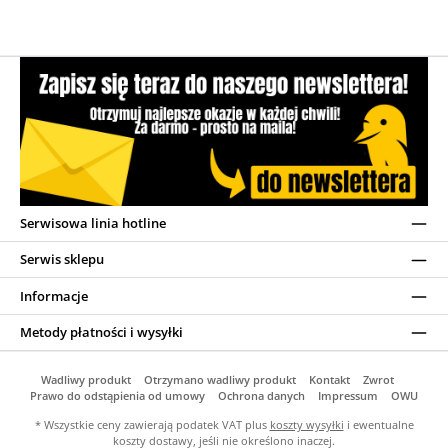
Serwisowa linia hotline
Serwis sklepu
Informacje
Metody płatności i wysyłki
Wadliwy produkt
Otrzymano wadliwy produkt
Kontakt
Zwrot
Prawo do odstąpienia od umowy
Ochrona danych
Impressum
OWU
* Wszystkie ceny zawierają podatek VAT plus
koszty wysyłki
i ewentualne
koszty dostawy, jeśli nie określono inaczej.