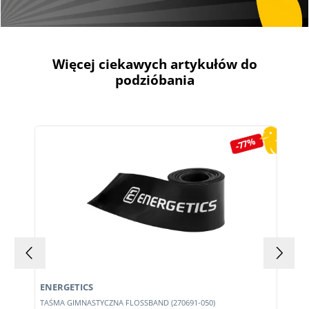
Więcej ciekawych artykułów do
podzióbania
Pomiń galerię produktów
-77%
ENERGETICS
TAŚMA GIMNASTYCZNA FLOSSBAND (270691-050)