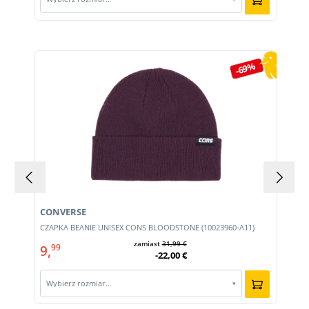
Pomiń galerię produktów
-69%
CONVERSE
CZAPKA BEANIE UNISEX CONS BLOODSTONE (10023960-A11)
zamiast
31,99 €
9,
99
-22,00 €
Wybierz rozmiar…
▾