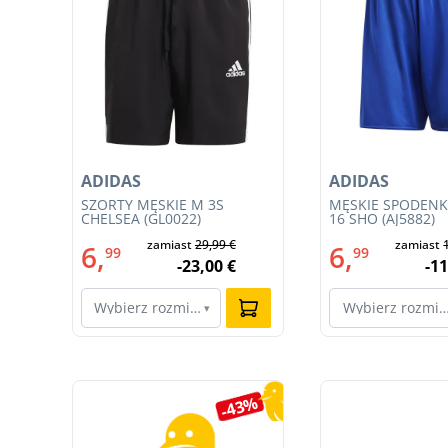
ADIDAS
ADIDAS
gowa
SZORTY MĘSKIE M 3S
MĘSKIE SPODENK
z
CHELSEA (GL0022)
16 SHO (AJ5882)
09-
zamiast
29,99 €
zamiast
6,
6,
99
99
-23,00 €
-11
Wybierz rozmiar…
Wybierz rozmi
▾
Pomiń galerię produktów
7%
-43%