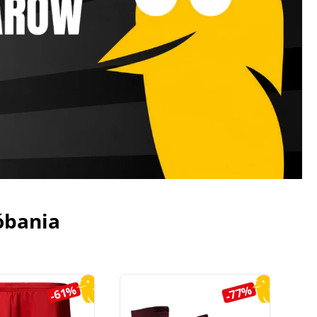
óbania
-61%
-77%