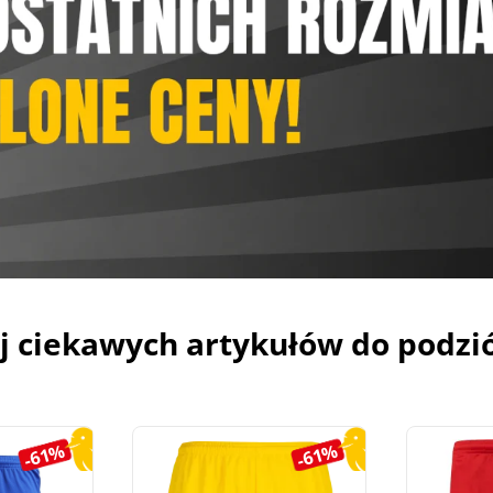
j ciekawych artykułów do podzi
-61%
-61%