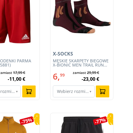
X-SOCKS
X-
PODENKI PARMA
MĘSKIE SKARPETY BIEGOWE
MĘ
J5881)
X-BIONIC MEN TRAIL RUN
BI
ENERGY 4.0 (XS-RS13S23M-
TR
zamiast
17,99 €
zamiast
29,99 €
R019)
(R
6,
6
99
-11,00 €
-23,00 €
 rozmiar…
Wybierz rozmiar…
W
▾
▾
-75%
-77%