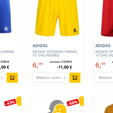
ADIDAS
ADIDAS
I PARMA
MĘSKIE SPODENKI PARMA
MĘSKIE S
16 SHO (AJ5885)
16 SHO (A
17,99 €
zamiast
17,99 €
6,
6,
99
99
,00 €
-11,00 €
ar…
Wybierz rozmiar…
Wybierz
▾
▾
-43%
-66%