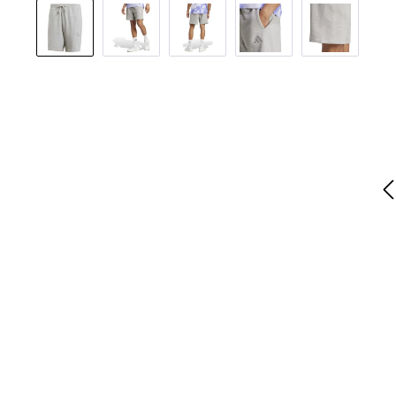
Pomiń galerię zdjęć