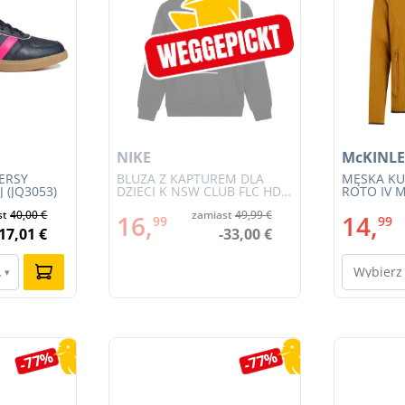
NIKE
McKINLE
ERSY
BLUZA Z KAPTUREM DLA
MĘSKA KU
 (JQ3053)
DZIECI K NSW CLUB FLC HDY
ROTO IV M
BRND NRG (HV0392-010)
st
40,00 €
zamiast
49,99 €
16,
14,
99
99
-17,01 €
-33,00 €
ar…
Wybierz
▾
-77%
-77%