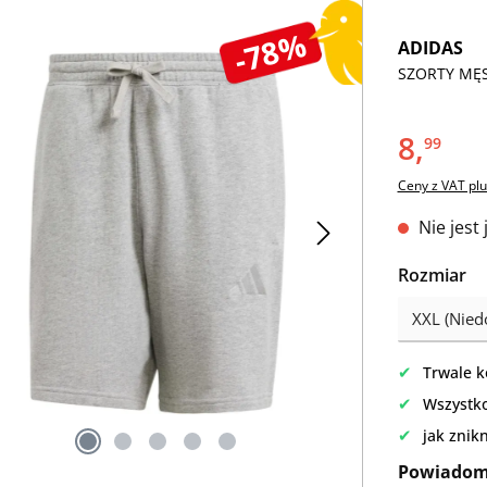
-78%
ADIDAS
SZORTY MĘSK
8,
99
Ceny z VAT plu
Nie jest
Wybierz
Rozmiar
✔
Trwale k
✔
Wszystko
✔
jak znik
Powiadom 