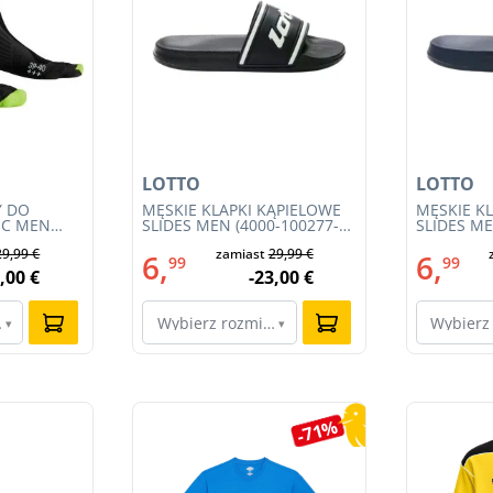
LOTTO
LOTTO
Y DO
MĘSKIE KLAPKI KĄPIELOWE
MĘSKIE K
IC MEN
SLIDES MEN (4000-100277-
SLIDES ME
Y 4.0
002)
001)
29,99 €
zamiast
29,99 €
6,
6,
99
99
,00 €
-23,00 €
ar…
Wybierz rozmiar…
Wybierz
▾
▾
-71%