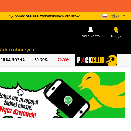
Polski
ponad 500 000 zadowolonych klientów
Moje konto
Koszyk
PIŁKA NOŻNA
50–70%
70-90%
PICKCLUB