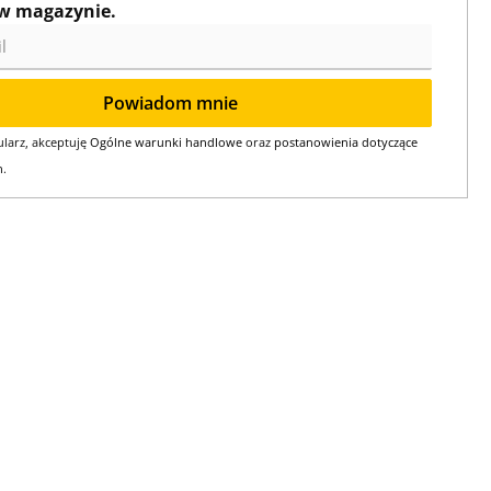
w magazynie.
Powiadom mnie
larz, akceptuję
Ogólne warunki handlowe
oraz
postanowienia dotyczące
h
.