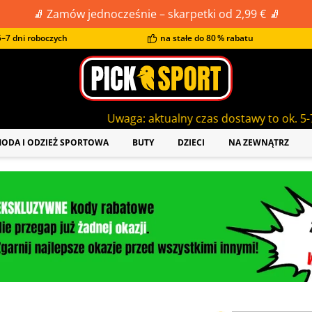
🧦 Zamów jednocześnie – skarpetki od 2,99 € 🧦
–7 dni roboczych
na stałe do 80 % rabatu
Uwaga: aktualny czas dostawy to ok. 5-7 dni roboczych!
ODA I ODZIEŻ SPORTOWA
BUTY
DZIECI
NA ZEWNĄTRZ