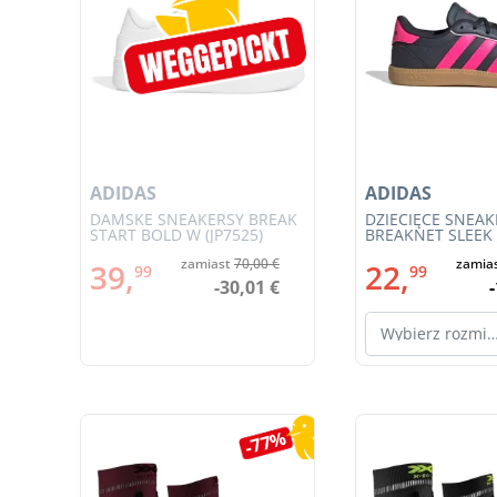
ADIDAS
ADIDAS
125
DAMSKE SNEAKERSY BREAK
DZIECIĘCE SNEAK
START BOLD W (JP7525)
BREAKNET SLEEK J
€
zamiast
70,00 €
zamia
39,
22,
99
99
€
-30,01 €
Wybierz rozmi
Pomiń galerię produktów
5%
-77%