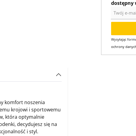
dostępny 
Twój e-mail
Wysyłając formu
ochrony danyc
ny komfort noszenia
nemu krojowi i sportowemu
w, która optymalnie
odenki, decydujesz się na
jonalność i styl.