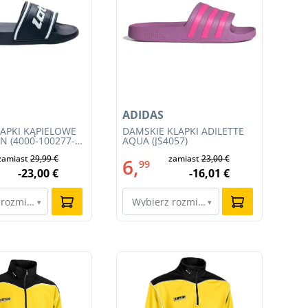
ADIDAS
NI
LAPKI KĄPIELOWE
DAMSKIE KLAPKI ADILETTE
MĘ
N (4000-100277-
AQUA (JS4057)
ZE
(F
zamiast
29,99 €
zamiast
23,00 €
6,
1
99
-23,00 €
-16,01 €
 rozmiar…
Wybierz rozmiar…
W
▾
▾