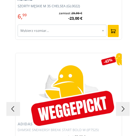
SZORTY MĘSKIE M 3S CHELSEA (GL0022)
zamiast
29,99 €
6,
99
-23,00 €
Wybierz rozmiar…
▾
Pomiń galerię produktów
-43%
ADIDAS
DAMSKE SNEAKERSY BREAK START BOLD W (JP7525)