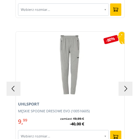
Wybierz rozmiar…
▾
Pomiń galerię produktów
-80%
UHLSPORT
MĘSKIE SPODNIE DRESOWE EVO (100516605)
zamiast
49,99 €
9,
99
-40,00 €
Wybierz rozmiar…
▾