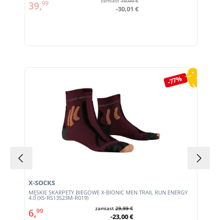
zamiast
70,00 €
39,
99
-30,01 €
Pomiń galerię produktów
-77%
X-SOCKS
MĘSKIE SKARPETY BIEGOWE X-BIONIC MEN TRAIL RUN ENERGY
4.0 (XS-RS13S23M-R019)
zamiast
29,99 €
6,
99
-23,00 €