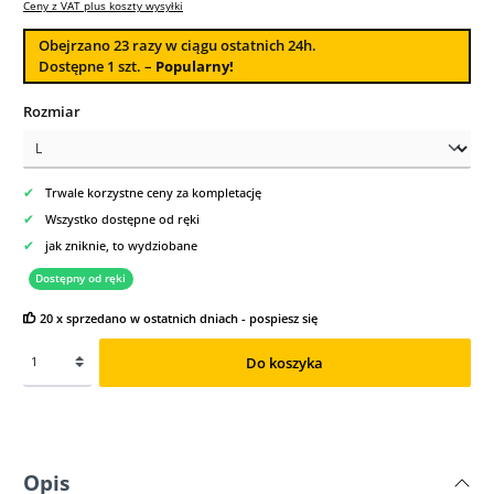
Ceny z VAT plus koszty wysyłki
Obejrzano
23
razy w ciągu ostatnich 24h.
Dostępne 1 szt. –
Popularny!
Wybierz
Rozmiar
✔
Trwale korzystne ceny za kompletację
✔
Wszystko dostępne od ręki
✔
jak zniknie, to wydziobane
Dostępny od ręki
20 x sprzedano w ostatnich dniach - pospiesz się
Do koszyka
Opis