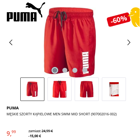
Pomiń galerię zdjęć
-60%
PUMA
MĘSKIE SZORTY KĄPIELOWE MEN SWIM MID SHORT (907002016-002)
zamiast
24,99 €
9,
99
-15,00 €