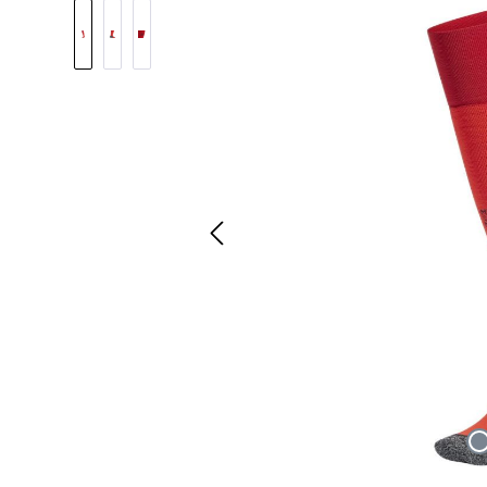
Pomiń galerię zdjęć