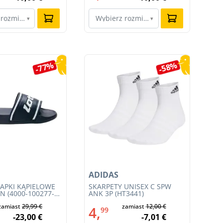
 rozmiar…
Wybierz rozmiar…
W
▾
▾
-77%
-58%
ADIDAS
AD
LAPKI KĄPIELOWE
SKARPETY UNISEX C SPW
DA
N (4000-100277-
ANK 3P (HT3441)
AQ
zamiast
29,99 €
zamiast
12,00 €
4,
6
99
-23,00 €
-7,01 €