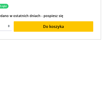
 ręki
edano w ostatnich dniach - pospiesz się
Do koszyka