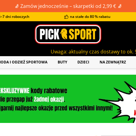
🧦 Zamów jednocześnie – skarpetki od 2,99 € 🧦
–7 dni roboczych
na stałe do 80 % rabatu
Uwaga: aktualny czas dostawy to ok. 5-7 dni roboczych
ODA I ODZIEŻ SPORTOWA
BUTY
DZIECI
NA ZEWNĄTRZ