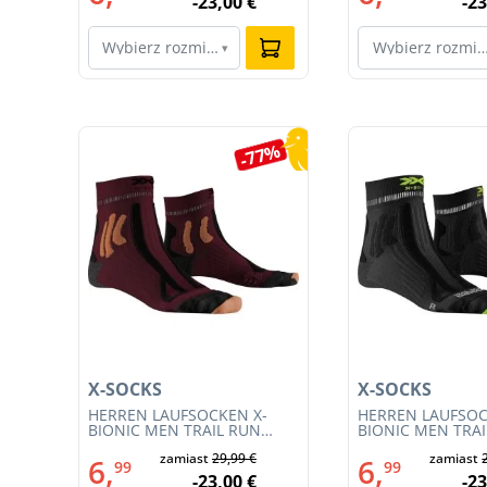
-23,00 €
-23
Wybierz rozmiar…
Wybierz rozmi
▾
Pomiń galerię produktów
0%
-77%
X-SOCKS
X-SOCKS
 M
HERREN LAUFSOCKEN X-
HERREN LAUFSOC
BIONIC MEN TRAIL RUN
BIONIC MEN TRA
ENERGY 4.0 (XS-RS13S23M-
ENERGY 4.0 (RS1
€
zamiast
29,99 €
zamiast
R019)
011)
6,
6,
99
99
€
-23,00 €
-23