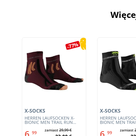
Więce
Pomiń galerię produktów
5%
-77%
X-SOCKS
X-SOCKS
HERREN LAUFSOCKEN X-
HERREN LAUFSOC
W
BIONIC MEN TRAIL RUN
BIONIC MEN TRA
ENERGY 4.0 (XS-RS13S23M-
ENERGY 4.0 (RS1
zamiast
29,99 €
zamiast
R019)
011)
6,
6,
99
99