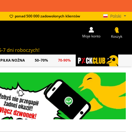
Polski
ponad 500 000 zadowolonych klientów
Moje konto
Koszyk
!
PIŁKA NOŻNA
50–70%
70-90%
PICKCLUB