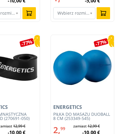
-10,00 €
-5,00 €
 rozmiar…
Wybierz rozmiar…
W
▾
▾
-77%
-77%
ICS
ENERGETICS
EN
IMNASTYCZNA
PIŁKA DO MASAŻU DUOBALL
PI
 (270691-050)
8 CM (253349-545)
(25
zamiast
12,99 €
zamiast
12,99 €
2,
1
99
-10,00 €
-10,00 €