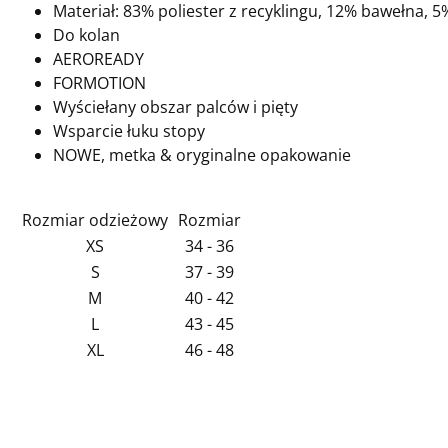
Materiał:
83% poliester z recyklingu, 12% bawełna, 5
Do kolan
AEROREADY
FORMOTION
Wyściełany obszar palców i pięty
Wsparcie łuku stopy
NOWE, metka & oryginalne opakowanie
Rozmiar odzieżowy
Rozmiar
XS
34 - 36
S
37 - 39
M
40 - 42
L
43 - 45
XL
46 - 48