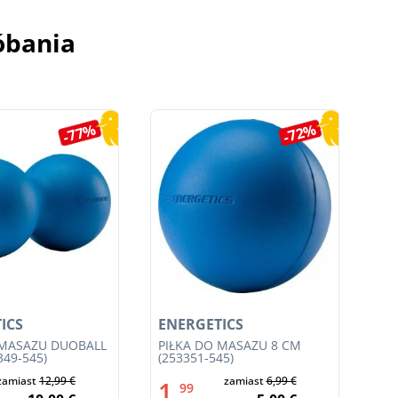
óbania
-77%
-72%
ICS
ENERGETICS
EN
 MASAŻU DUOBALL
PIŁKA DO MASAŻU 8 CM
SP
349-545)
(253351-545)
ZE
050
zamiast
12,99 €
zamiast
6,99 €
1,
4
99