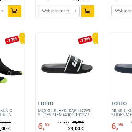
ar…
Wybierz rozmiar…
Wybierz
▾
▾
-77%
-77%
LOTTO
LOTTO
KEN X-
MĘSKIE KLAPKI KĄPIELOWE
MĘSKIE K
IL RUN
SLIDES MEN (4000-100277-
SLIDES ME
3S23MB-
002)
001)
29,99 €
zamiast
29,99 €
6,
6,
99
99
,00 €
-23,00 €