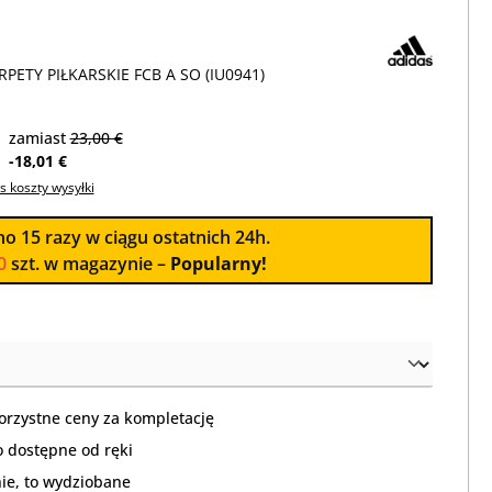
PETY PIŁKARSKIE FCB A SO (IU0941)
zamiast
23,00 €
-18,01 €
s koszty wysyłki
no
15
razy w ciągu ostatnich 24h.
0
szt. w magazynie –
Popularny!
orzystne ceny za kompletację
 dostępne od ręki
nie, to wydziobane