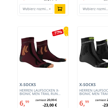
Wybierz rozmiar…
Wybierz rozmi
▾
Pomiń galerię produktów
0%
-77%
X-SOCKS
X-SOCKS
HERREN LAUFSOCKEN X-
HERREN LAUFSOC
54)
BIONIC MEN TRAIL RUN
BIONIC MEN TRA
ENERGY 4.0 (XS-RS13S23M-
ENERGY 4.0 (RS1
€
zamiast
29,99 €
zamiast
R019)
011)
6,
6,
99
99
€
-23,00 €
-23