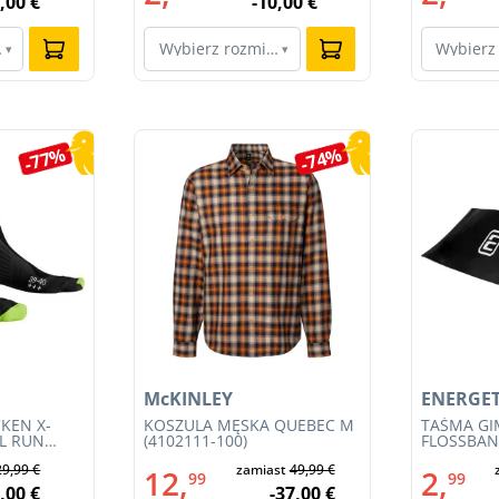
,00 €
-10,00 €
ar…
Wybierz rozmiar…
Wybierz
▾
▾
-77%
-74%
McKINLEY
ENERGET
KEN X-
KOSZULA MĘSKA QUEBEC M
TAŚMA G
IL RUN
(4102111-100)
FLOSSBAND
3S23MB-
29,99 €
zamiast
49,99 €
12,
2,
99
99
,00 €
-37,00 €