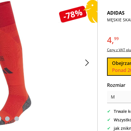
-78%
ADIDAS
MĘSKIE SKAR
4,
99
Ceny z VAT plu
Obejrza
Ponad 2
Wybierz
Rozmiar
✔
Trwale k
✔
Wszystko
✔
jak znik