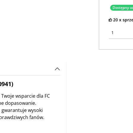
Dostępny od
20 x sprz
0941)
Twoje wsparcie dla FC
ne dopasowanie.
i gwarantuje wysoki
a prawdziwych fanów.