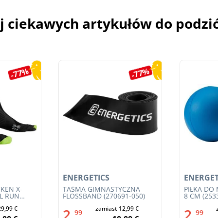
j ciekawych artykułów do podzi
-77%
-77%
ENERGETICS
ENERGET
KEN X-
TAŚMA GIMNASTYCZNA
PIŁKA DO
IL RUN
FLOSSBAND (270691-050)
8 CM (253
3S23MB-
29,99 €
zamiast
12,99 €
2,
2,
99
99