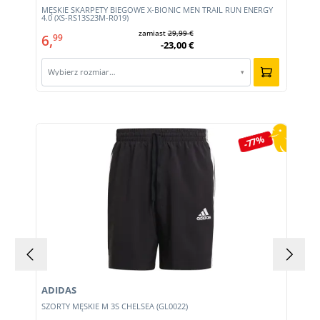
MĘSKIE SKARPETY BIEGOWE X-BIONIC MEN TRAIL RUN ENERGY
4.0 (XS-RS13S23M-R019)
zamiast
29,99 €
6,
99
-23,00 €
Wybierz rozmiar…
▾
Pomiń galerię produktów
-77%
ADIDAS
E
SZORTY MĘSKIE M 3S CHELSEA (GL0022)