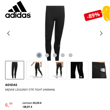
Pomiń galerię zdjęć
-89%
ADIDAS
MĘSKIE LEGGINSY OTR TIGHT (HM8444)
zamiast
65,00 €
6,
99
-58,01 €