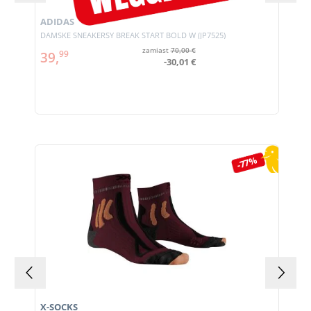
ADIDAS
DAMSKE SNEAKERSY BREAK START BOLD W (JP7525)
zamiast
70,00 €
39,
99
-30,01 €
Pomiń galerię produktów
-77%
X-SOCKS