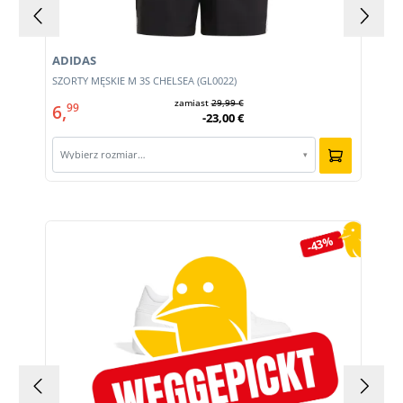
ADIDAS
E
SZORTY MĘSKIE M 3S CHELSEA (GL0022)
zamiast
29,99 €
6,
99
-23,00 €
Wybierz rozmiar…
▾
Pomiń galerię produktów
-43%