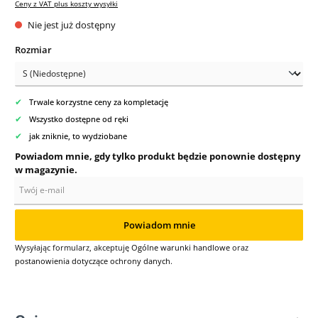
Ceny z VAT plus koszty wysyłki
Nie jest już dostępny
Wybierz
Rozmiar
✔
Trwale korzystne ceny za kompletację
✔
Wszystko dostępne od ręki
✔
jak zniknie, to wydziobane
Powiadom mnie, gdy tylko produkt będzie ponownie dostępny
w magazynie.
Twój e-mail
Powiadom mnie
Wysyłając formularz, akceptuję
Ogólne warunki handlowe
oraz
postanowienia dotyczące ochrony danych
.