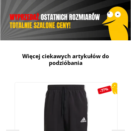
Więcej ciekawych artykułów do
podzióbania
Pomiń galerię produktów
-77%