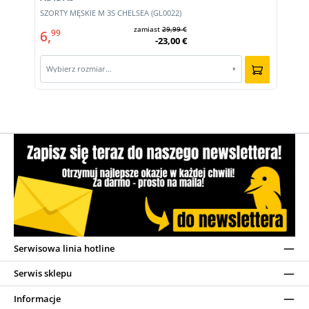
m
SZORTY MĘSKIE M 3S CHELSEA (GL0022)
zamiast
29,99 €
6,
99
-23,00 €
Wybierz rozmiar…
▾
Serwisowa linia hotline
Serwis sklepu
Informacje