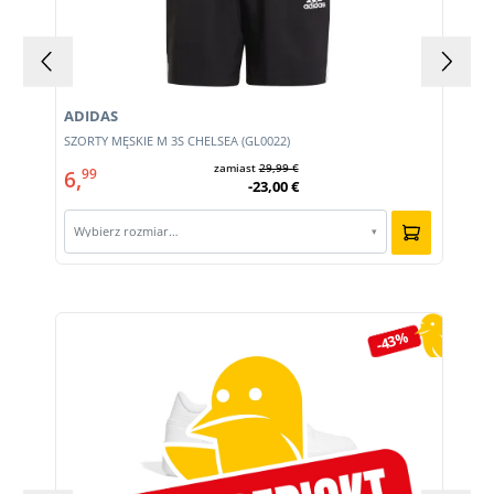
ADIDAS
m
SZORTY MĘSKIE M 3S CHELSEA (GL0022)
zamiast
29,99 €
6,
99
-23,00 €
Wybierz rozmiar…
▾
Pomiń galerię produktów
-43%