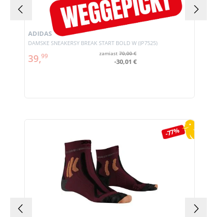
ADIDAS
DAMSKE SNEAKERSY BREAK START BOLD W (JP7525)
zamiast
70,00 €
39,
99
-30,01 €
Pomiń galerię produktów
-77%