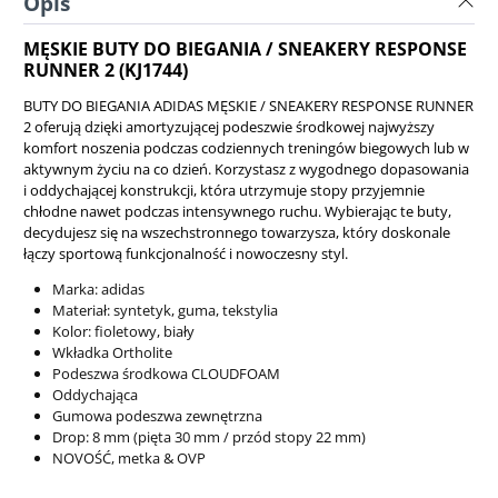
Opis
MĘSKIE BUTY DO BIEGANIA / SNEAKERY RESPONSE
RUNNER 2 (KJ1744)
BUTY DO BIEGANIA ADIDAS MĘSKIE / SNEAKERY RESPONSE RUNNER
2 oferują dzięki amortyzującej podeszwie środkowej najwyższy
komfort noszenia podczas codziennych treningów biegowych lub w
aktywnym życiu na co dzień. Korzystasz z wygodnego dopasowania
i oddychającej konstrukcji, która utrzymuje stopy przyjemnie
chłodne nawet podczas intensywnego ruchu. Wybierając te buty,
decydujesz się na wszechstronnego towarzysza, który doskonale
łączy sportową funkcjonalność i nowoczesny styl.
Marka: adidas
Materiał: syntetyk, guma, tekstylia
Kolor: fioletowy, biały
Wkładka Ortholite
Podeszwa środkowa CLOUDFOAM
Oddychająca
Gumowa podeszwa zewnętrzna
Drop: 8 mm (pięta 30 mm / przód stopy 22 mm)
NOVOŚĆ, metka & OVP