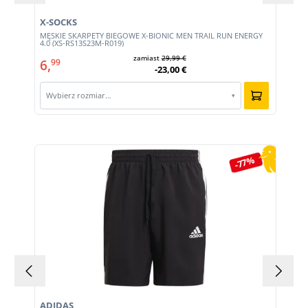
X-SOCKS
MĘSKIE SKARPETY BIEGOWE X-BIONIC MEN TRAIL RUN ENERGY
4.0 (XS-RS13S23M-R019)
zamiast
29,99 €
6,
99
-23,00 €
Wybierz rozmiar…
▾
Pomiń galerię produktów
-77%
ADIDAS