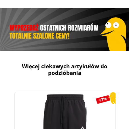
Więcej ciekawych artykułów do
podzióbania
Pomiń galerię produktów
-77%