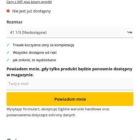
Ceny z VAT plus koszty wysyłki
Nie jest już dostępny
Wybierz
Rozmiar
✔
Trwale korzystne ceny za kompletację
✔
Wszystko dostępne od ręki
✔
jak zniknie, to wydziobane
Powiadom mnie, gdy tylko produkt będzie ponownie dostępny
w magazynie.
Twój e-mail
Powiadom mnie
Wysyłając formularz, akceptuję
Ogólne warunki handlowe
oraz
postanowienia dotyczące ochrony danych
.